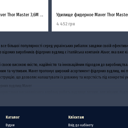
Удилище фидерное Maver Thor Master 3,6M 75-125G
4 452 грн
все більшої популярності серед українських рибалок завдяки своїй ефективн
із відомих виробників фідерних вудлищ є італійська компанія
Maver
, яка вже к
 своєю високою якістю, надійністю та інноваційним підходом до виробництва.
ним та чутливим. Maver пропонує широкий асортимент фідерних вудлищ, які під
трукцію, що дозволяє налаштувати їх довжину та жорсткість під конкретні у
ерних вудлищ Maver
икористання високоякісного карбону робить вудлище легким, але міцним. Ву
риби.
 вудлища різної довжини — від 3,3 до 4,5 метрів. Це дозволяє рибалкам вибр
 риби.
Каталог
Клієнтам
ені кільцями, які забезпечують рівномірний розподіл навантаження по всій 
Вудки
Вхід до кабінету