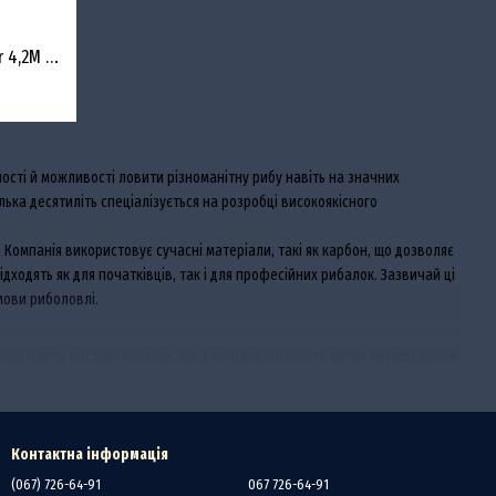
Удилище фидерное Maver Thor Master 4,2M 175-250G
ості й можливості ловити різноманітну рибу навіть на значних
ілька десятиліть спеціалізується на розробці високоякісного
 Компанія використовує сучасні матеріали, такі як карбон, що дозволяє
ходять як для початківців, так і для професійних рибалок. Зазвичай ці
мови риболовлі.
длища мають високу гнучкість, що дозволяє зменшити ризик пошкодження
ати модель, яка найкраще підходить для їх умов риболовлі, враховуючи
Контактна інформація
довжині вудлища, а також ергономічною ручкою для зручності в
(067) 726-64-91
067 726-64-91