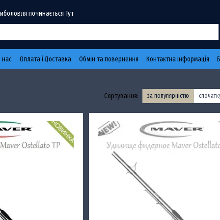
Риболовля починається Тут
 нас
Оплата і Доставка
Обмін та повернення
Контактна інформація
Сортування:
за популярністю
спочат