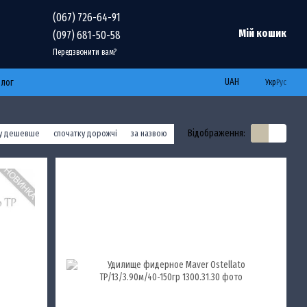
(067) 726-64-91
Мій кошик
(097) 681-50-58
Передзвонити вам?
UAH
Блог
Укр
Рус
Відображення:
ку дешевше
спочатку дорожчі
за назвою