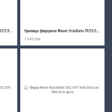
Фідерне удилище Maver Ostellato TP 13'/3.90m 100-250g
Удилище фидерное Maver Ostellato TP/13/3.90м/40-150гр
7 462 грн