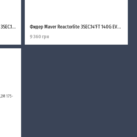
Удилище фидерное Maver Reactorlite 3SEC.13'FT 120G 3TIPS
Фидер Maver Reactorlite 3SEC.14'FT 140G EVA/Corc
9 360 грн