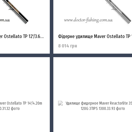
Фідерне вудлище Maver Ostellato TP 12'/3.60m 20-80g
8 014 грн