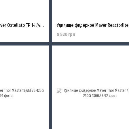
Удилище фидерное Maver Ostellato TP 14'/4.20m 50-160g
8 520 грн