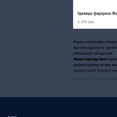
4 210 грн
Фідерна ловля риби набирає 
відстанях від берега. Одним 
рибальського обладнання.
Фідерні вудлища Maver
відомі
зробити вудлище легким, міц
вудлища мають модульну конс
Основні характеристики фід
Матеріали та конструкція. В
під час витягування великої 
Модельний ряд Maver включає
відстань закидання та розмір
Фідерні вудлища Maver оснащ