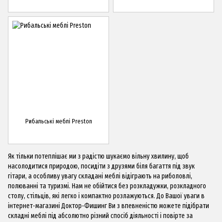
Рибальські меблі Preston
Як тільки потеплішає ми з радістю шукаємо вільну хвилину, щоб
насолодитися природою, посидіти з друзями біля багаття під звук
гітари, а особливу увагу складані меблі відіграють на риболовлі,
полюванні та туризмі. Нам не обійтися без розкладужки, розкладного
столу, стільців, які легко і компактно розлажуються. До Вашої уваги в
інтернет-магазині Доктор-Фишинг Ви з впевненістю можете підібрати
складні меблі під абсолютно різний спосіб діяльності і повірте за