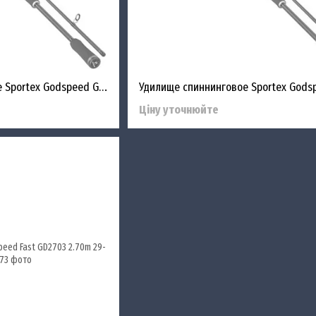
Удилище спиннинговое Sportex Godspeed GD2401 2.40m 11-29g
Ціну уточнюйте