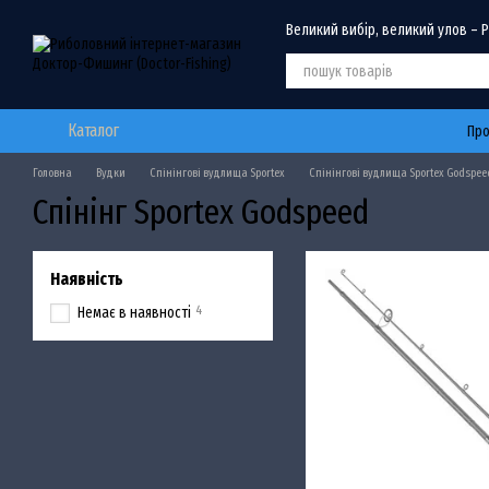
Перейти до основного контенту
Великий вибір, великий улов – 
Каталог
Про
Головна
Вудки
Спінінгові вудлища Sportex
Спінінгові вудлища Sportex Godspee
Спінінг Sportex Godspeed
Наявність
4
Немає в наявності