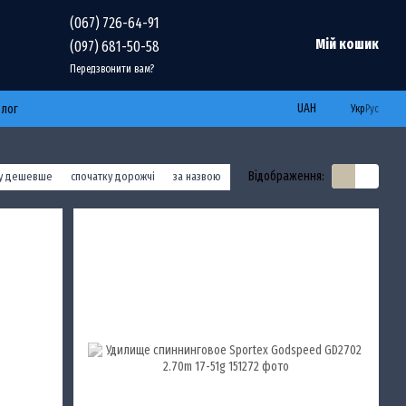
(067) 726-64-91
Мій кошик
(097) 681-50-58
Передзвонити вам?
UAH
Блог
Укр
Рус
Відображення:
ку дешевше
спочатку дорожчі
за назвою