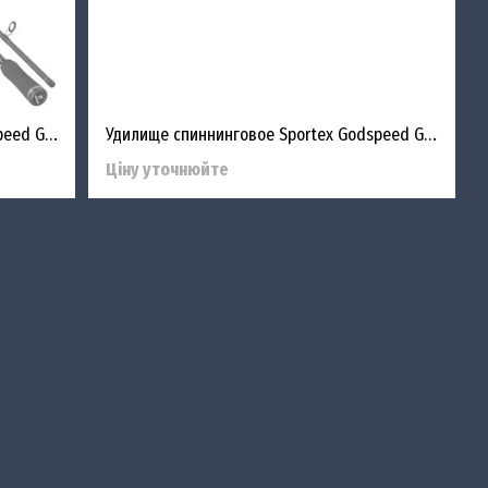
Удилище спиннинговое Sportex Godspeed GD2402 2.40m 19-49g
Удилище спиннинговое Sportex Godspeed GD2702 2.70m 17-51g
Ціну уточнюйте