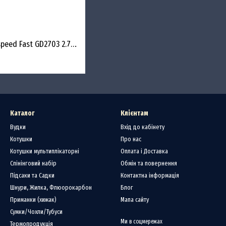
Спиннинг Sportex Godspeed Fast GD2703 2.70m 29-72g
Каталог
Клієнтам
Вудки
Вхід до кабінету
Котушки
Про нас
Котушки мультиплікаторні
Оплата і Доставка
Спінінговий набір
Обмін та повернення
Підсаки та Садки
Контактна інформація
Шнури, Жилка, Флюорокарбон
Блог
Приманки (хижак)
Мапа сайту
Сумки/Чохли/Тубуси
Ми в соцмережах
Термопродукція