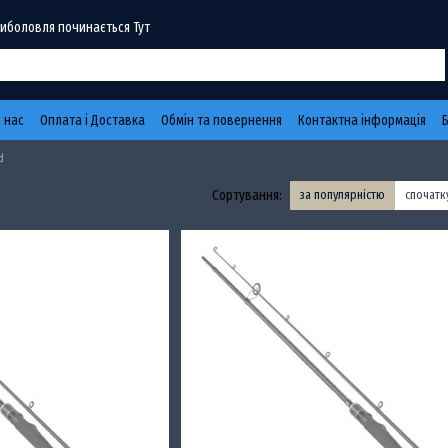
Риболовля починається Тут
 нас
Оплата і Доставка
Обмін та повернення
Контактна інформація
d
Сортування:
за популярністю
спочат