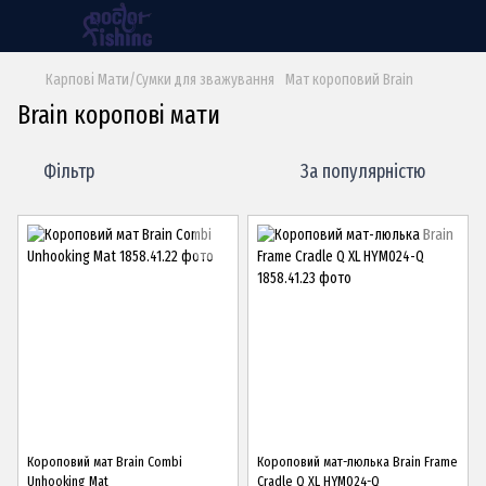
Карпові Мати/Сумки для зважування
Мат короповий Brain
Brain коропові мати
Фільтр
За популярністю
Короповий мат Brain Combi
Короповий мат-люлька Brain Frame
Unhooking Mat
Cradle Q XL HYM024-Q