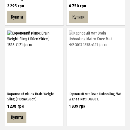
2 295 грн
6 750 грн
Купити
Купити
Короповий мішок Brain Weight
Карповый мат Brain Unhooking Mat
Sling (110cmX50cm)
w Knee Mat HXBG013
1 238 грн
1 839 грн
Купити