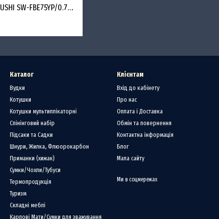
Набор для ланча ZOJIRUSHI SW-FBE75YP/0.75 л/жёлтый
Каталог
Клієнтам
Вудки
Вхід до кабінету
Котушки
Про нас
Котушки мультиплікаторні
Оплата і Доставка
Спінінговий набір
Обмін та повернення
Підсаки та Садки
Контактна інформація
Шнури, Жилка, Флюорокарбон
Блог
Приманки (хижак)
Мапа сайту
Сумки/Чохли/Тубуси
Ми в соцмережах
Термопродукція
Туризм
Складні меблі
Карпові Мати/Сумки для зважування