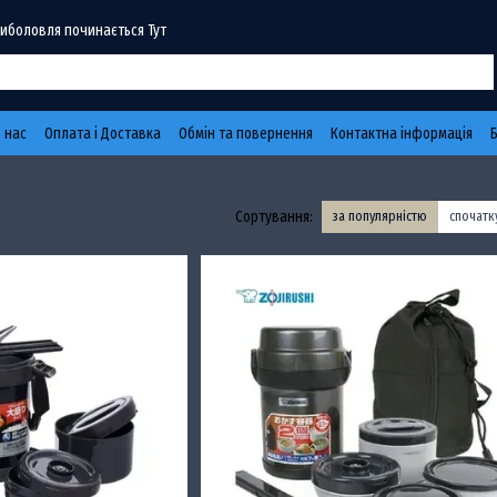
Риболовля починається Тут
 нас
Оплата і Доставка
Обмін та повернення
Контактна інформація
Сортування:
за популярністю
спочат