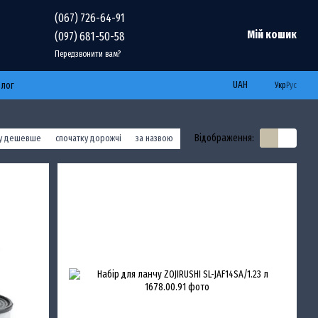
(067) 726-64-91
Мій кошик
(097) 681-50-58
Передзвонити вам?
UAH
Блог
Укр
Рус
Відображення:
ку дешевше
спочатку дорожчі
за назвою