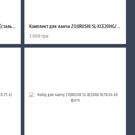
Набір для ланчу ZOJIRUSHI SL-NC09ST(стальний)
Комплект для ланча ZOJIRUSHI SL-XCE20HG/темно-серый
3 009 грн