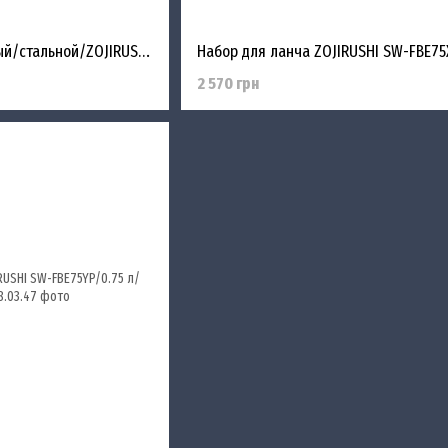
Ланч-бокс/0.5 л/чёрный/стальной/ZOJIRUSHI SW-EXE50BL
2 570 грн