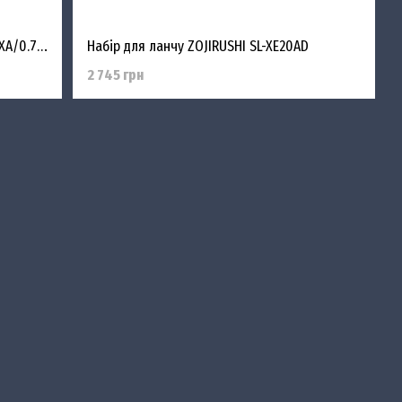
Набор для ланча ZOJIRUSHI SW-FBE75XA/0.75 л/Стальной
Набір для ланчу ZOJIRUSHI SL-XE20AD
2 745 грн