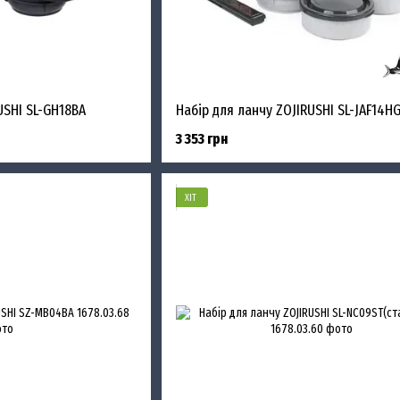
USHI SL-GH18BA
Набір для ланчу ZOJIRUSHI SL-JAF14HG 
3 353 грн
ХІТ