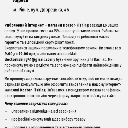
Адреса
м. Рівне, вул. Дворецька, 46
Риболовний інтернет – магазин Doctor-Fishing
завжди до Ваших
послуг. У нас працює система 15% на наступні замовлення. Рибальські
снасті купуйте на вигідних умовах. Товари для риболовлі мають
гарантію та відповідний сертифікат якості.
Скористатися нашими послугами в телефонному режимі, Ви зможете
з
9.00 до 19.00
щодня або написати на eMail:
doctorfishing41@gmail.com
у будь-який зручний для Вас час. Ми
проконсультуємо з радістю та допоможемо підібрати найнеобхідніше у
риболовній галузі.
Ми пропонуємо декілька зручних способів зв’язку, щоб ви могли швидко
отримати консультацію або оформити замовлення в нашому інтернет-
магазині
Doctor-Fishing
. Зв’язатися з менеджером можна телефоном,
електронною поштою або через форму зворотного зв’язку на сайті.
Чому важливо звертатися саме до нас:
Оперативна відповідь на всі звернення
Професійні консультації щодо вибору товару
Допомога з оформленням та відстеженням замовлень