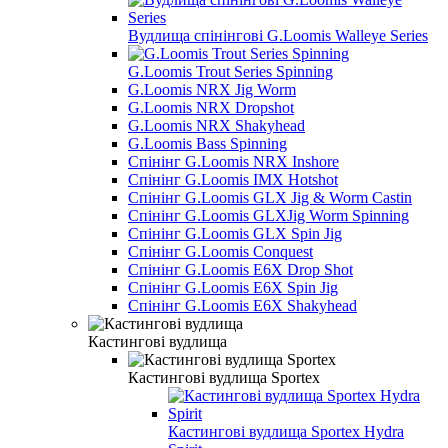
Вудлища спінінгові G.Loomis Walleye Series
G.Loomis Trout Series Spinning
G.Loomis NRX Jig Worm
G.Loomis NRX Dropshot
G.Loomis NRX Shakyhead
G.Loomis Bass Spinning
Спінінг G.Loomis NRX Inshore
Спінінг G.Loomis IMX Hotshot
Спінінг G.Loomis GLX Jig & Worm Castin
Спінінг G.Loomis GLXJig Worm Spinning
Спінінг G.Loomis GLX Spin Jig
Спінінг G.Loomis Conquest
Спінінг G.Loomis E6X Drop Shot
Спінінг G.Loomis E6X Spin Jig
Спінінг G.Loomis E6X Shakyhead
Кастингові вудлища
Кастингові вудлища Sportex
Кастингові вудлища Sportex Hydra