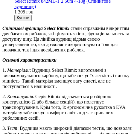
Select Ritmix 842ML-T 2.56m 4-18g (Спінінгове
вудилище)
1 305 грн
Купити
Спінінгові вудлища Select Ritmix
стали справжнім відкриттям
для багатьох рибалок, які цінують якість, функціональність та
доступну ціну. Ця лінійка вудлищ відома своєю
універсальністю, яка дозволяє використовувати її як для
новачків, так і для досвідчених рибалок.
Основні характеристики
1.
Матеріали
: Вудлища Select Ritmix виготовлені з
високомодульного карбону, що забезпечує їх легкість і високу
міцність. Такий матеріал зменшує вагу снасті, але не
поступається в надійності.
2.
Конструкція
: Серія Ritmix відзначається розбірною
конструкцією (2 або більше секцій), що полегшує
транспортування. Крім того, їх ергономічна рукоятка з EVA-
матеріалу забезпечує комфорт навіть під час тривалих
риболовних сесій.
3.
Тест
: Вудлища мають широкий діапазон тестів, що дозволяє
вибрати модель для різних видів риболовлі — від лову окуня