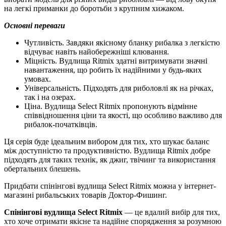
на легкі приманки до боротьби з крупним хижаком.
Основні переваги
Чутливість. Завдяки якісному бланку рибалка з легкістю
відчуває навіть найобережніші клювання.
Міцність. Вудлища Ritmix здатні витримувати значні
навантаження, що робить їх надійними у будь-яких
умовах.
Універсальність. Підходять для риболовлі як на річках,
так і на озерах.
Ціна. Вудлища Select Ritmix пропонують відмінне
співвідношення ціни та якості, що особливо важливо для
рибалок-початківців.
Ця серія буде ідеальним вибором для тих, хто шукає баланс
між доступністю та продуктивністю. Вудлища Ritmix добре
підходять для таких технік, як джиг, твічинг та використання
обертальних блешень.
Придбати спінінгові вудлища Select Ritmix можна у інтернет-
магазині рибальських товарів Доктор-Фишинг.
Спінінгові вудлища Select Ritmix
— це вдалий вибір для тих,
хто хоче отримати якісне та надійне спорядження за розумною