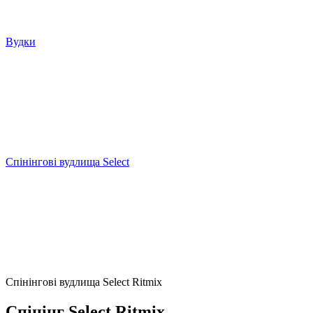
Вудки
Спінінгові вудлища Select
Спінінгові вудлища Select Ritmix
Спінінг Select Ritmix