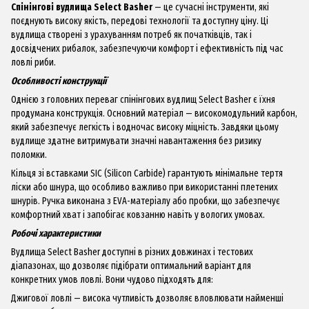
Спінінгові вудлища Select Basher
— це сучасні інструменти, які
поєднують високу якість, передові технології та доступну ціну. Ці
вудлища створені з урахуванням потреб як початківців, так і
досвідчених рибалок, забезпечуючи комфорт і ефективність під час
ловлі риби.
Особливості конструкції
Однією з головних переваг спінінгових вудлищ Select Basher є їхня
продумана конструкція. Основний матеріал — високомодульний карбон,
який забезпечує легкість і водночас високу міцність. Завдяки цьому
вудлище здатне витримувати значні навантаження без ризику
поломки.
Кільця зі вставками SIC (Silicon Carbide) гарантують мінімальне тертя
ліски або шнура, що особливо важливо при використанні плетених
шнурів. Ручка виконана з EVA-матеріалу або пробки, що забезпечує
комфортний хват і запобігає ковзанню навіть у вологих умовах.
Робочі характеристики
Вудлища Select Basher доступні в різних довжинах і тестових
діапазонах, що дозволяє підібрати оптимальний варіант для
конкретних умов ловлі. Вони чудово підходять для:
Джигової ловлі — висока чутливість дозволяє вловлювати найменші