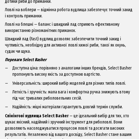
дотики риби до приманки.
Ловлі на воблери — відмінна робота вудлища забезпечує точний закид
і контроль приманки.
Ловлі на блешні — баланс і швидкий лад сприяють ефективному
використанню різноманітних приманок.
Швидкий лад (Fast) вудлищ дозволяє забезпечити точний закид і
чутливість, необхідну для активної ловлі хижої риби, такої як окунь,
судак чи щука.
Переваги Select Basher
Доступна ціна: порівняно з аналогами інших брендів, Select Basher
пропонують високу якість за доступною вартістю.
Універсальність: широкий вибір моделей для різних типів ловлі.
Легкість і зручність: мала вага і комфортна ручка знижують втому
під час тривалих риболовельних сесій.
Надійність: міцні матеріали гарантують довгий термін служби.
Спінінгові вудлища Select Basher
— це ідеальний вибір для тих, хто
шукає якісний, надійний і зручний інструмент для риболовлі. Вони
дозволяють насолоджуватися процесом ловлі та досягати високих
результатів. Незалежно від вашого досвіду, Select Basher стане вашим