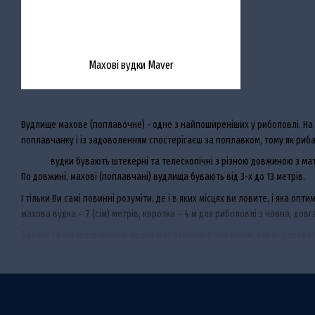
Махові вудки Maver
Вудлище махове (поплавочне) - одне з найпоширеніших у риболовлі. На б
поплавчанку і із задоволенням спостерігаєш за поплавком, тому як риба
Махові
вудки бувають штекерні та телескопічні з різною довжиною з мат
По довжині, махові (поплавчані) вудлища бувають від 3-х до 13 метрів.
І тільки Ви самі повинні розуміти, де і в яких місцях ви ловите, і яка
махова вудка – 7 (сім) метрів, коротка – 4 м для риболовлі з човна, дов
Баланс і вага поплавчаної вудки має особливе значення, так як доводитьс
водоймах - це найважливіше в процесі. А з вибором вудки махової, ми