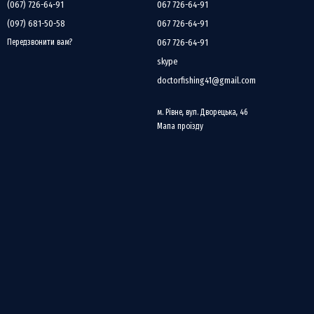
(067) 726-64-91
067 726-64-91
(097) 681-50-58
067 726-64-91
067 726-64-91
Передзвонити вам?
skype
doctorfishing41@gmail.com
м. Рівне, вул. Дворецька, 46
Мапа проїзду