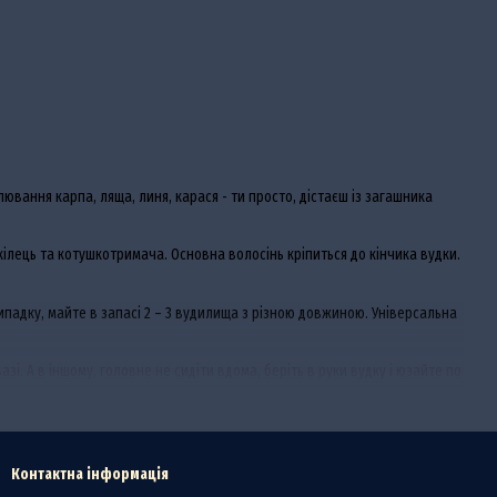
ювання карпа, ляща, линя, карася - ти просто, дістаєш із загашника
ілець та котушкотримача. Основна волосінь кріпиться до кінчика вудки.
випадку, майте в запасі 2 – 3 вудилища з різною довжиною. Універсальна
зі. А в іншому, головне не сидіти вдома, беріть в руки вудку і юзайте по
Контактна інформація