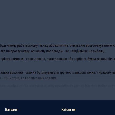
удь-якому рибальському пікніку або коли ти в очікуванні довгоочікуваного кл
лка на просту вудку, оснащену поплавцем - це найцікавіше на рибалці.
еріалу композит, скловолокно, вуглеволокно або карбону. Вудка махова без к
 оптимальна довжина повинна бути вудки для зручності використання. У кращому 
га – 10+ метрів, для величезних водойм.
я постійно тримати в руках її, тому при виборі вудки ці фактори майте на ува
 Вам допоможемо - інтернет-магазин
Доктор-Фишинг
.
Каталог
Клієнтам