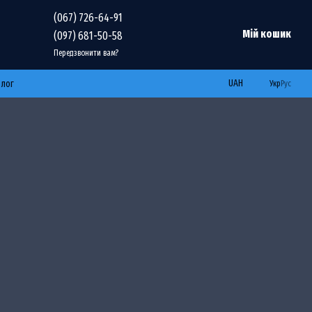
(067) 726-64-91
Мій кошик
(097) 681-50-58
Передзвонити вам?
UAH
Блог
Укр
Рус