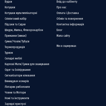
Вудки
Вхід до кабінету
Котушки
Про нас
Котушки мультиплікаторні
Оплата і Доставка
Спінінговий набір
Обмін та повернення
Підсаки та Садки
Контактна інформація
Шнури, Жилка, Флюорокарбон
Блог
Приманки (хижак)
Мапа сайту
Сумки/Чохли/Тубуси
Ми в соцмережах
Термопродукція
Туризм
Складні меблі
Карпові Мати/Сумки для зважування
Одяг та Екіпірування
Сигналізатори клювання
Винищувач комарів
Ліхтарик риболовля
Човни та Мотори
Ножі та інструменти
Зарядні пристрої