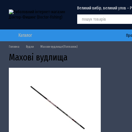
Перейти до основного контенту
Великий вибір, великий улов – 
Каталог
Про
Головна
Вудки
Махове вудлище(Поплавок)
Махові вудлища