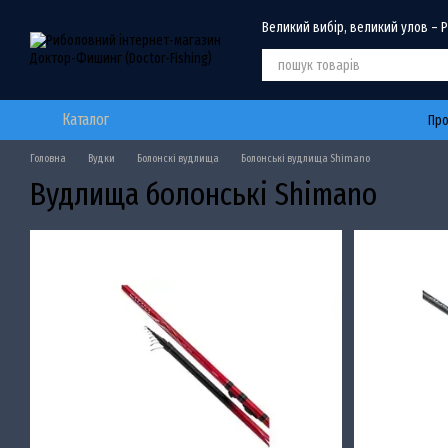
Перейти до основного контенту
Великий вибір, великий улов – 
Каталог
Про
Головна
Вудки
Болонскі вудлища
Болонські вудлища Shimano
Вудлища болонські Shimano