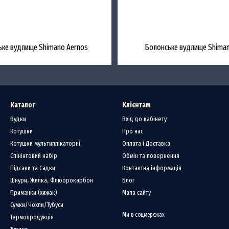
ьке вудлище Shimano Aernos
Болонське вудлище Shiman
Каталог
Клієнтам
Вудки
Вхід до кабінету
Котушки
Про нас
Котушки мультиплікаторні
Оплата і Доставка
Спінінговий набір
Обмін та повернення
Підсаки та Садки
Контактна інформація
Шнури, Жилка, Флюорокарбон
Блог
Приманки (хижак)
Мапа сайту
Сумки/Чохли/Тубуси
Ми в соцмережах
Термопродукція