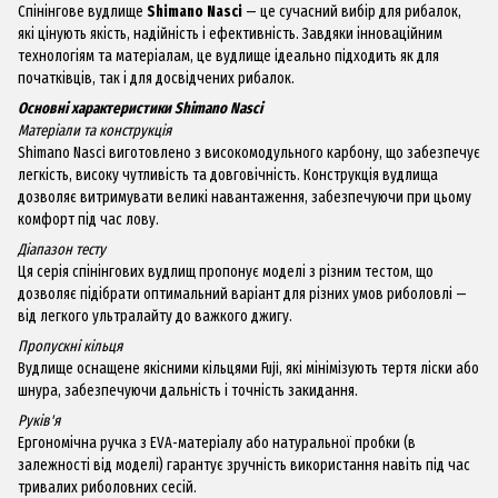
Спінінгове вудлище
Shimano Nasci
— це сучасний вибір для рибалок,
які цінують якість, надійність і ефективність. Завдяки інноваційним
технологіям та матеріалам, це вудлище ідеально підходить як для
початківців, так і для досвідчених рибалок.
Основні характеристики Shimano Nasci
Матеріали та конструкція
Shimano Nasci виготовлено з високомодульного карбону, що забезпечує
легкість, високу чутливість та довговічність. Конструкція вудлища
дозволяє витримувати великі навантаження, забезпечуючи при цьому
комфорт під час лову.
Діапазон тесту
Ця серія спінінгових вудлищ пропонує моделі з різним тестом, що
дозволяє підібрати оптимальний варіант для різних умов риболовлі —
від легкого ультралайту до важкого джигу.
Пропускні кільця
Вудлище оснащене якісними кільцями Fuji, які мінімізують тертя ліски або
шнура, забезпечуючи дальність і точність закидання.
Руків'я
Ергономічна ручка з EVA-матеріалу або натуральної пробки (в
залежності від моделі) гарантує зручність використання навіть під час
тривалих риболовних сесій.