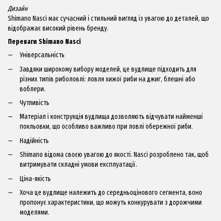
Дизайн
Shimano Nasci має сучасний і стильний вигляд із увагою до деталей, що
відображає високий рівень бренду.
Переваги Shimano Nasci
Універсальність
Завдяки широкому вибору моделей, це вудлище підходить для
різних типів риболовлі: ловля хижої риби на джиг, блешні або
воблери.
Чутливість
Матеріал і конструкція вудлища дозволяють відчувати найменші
покльовки, що особливо важливо при ловлі обережної риби.
Надійність
Shimano відома своєю увагою до якості. Nasci розроблено так, щоб
витримувати складні умови експлуатації.
Ціна-якість
Хоча це вудлище належить до середньоцінового сегмента, воно
пропонує характеристики, що можуть конкурувати з дорожчими
моделями.