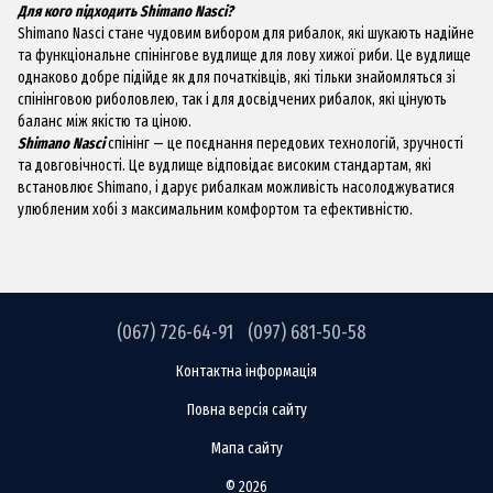
Для кого підходить Shimano Nasci?
Shimano Nasci стане чудовим вибором для рибалок, які шукають надійне
та функціональне спінінгове вудлище для лову хижої риби. Це вудлище
однаково добре підійде як для початківців, які тільки знайомляться зі
спінінговою риболовлею, так і для досвідчених рибалок, які цінують
баланс між якістю та ціною.
Shimano Nasci
спінінг — це поєднання передових технологій, зручності
та довговічності. Це вудлище відповідає високим стандартам, які
встановлює Shimano, і дарує рибалкам можливість насолоджуватися
улюбленим хобі з максимальним комфортом та ефективністю.
(067) 726-64-91
(097) 681-50-58
Контактна інформація
Повна версія сайту
Мапа сайту
© 2026