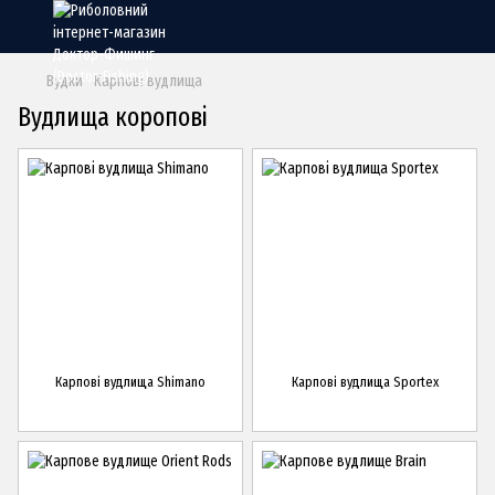
Вудки
Карпові вудлища
Вудлища коропові
Карпові вудлища Shimano
Карпові вудлища Sportex