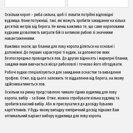
Оскільки короп – риба сильна, щоб її ловити потрібні відповідні
в
удлища
. Вони потужніші, такі, які можуть зробити закидання на кілька
десятків метрів від берега. Не менш важливо те, що саме короповими
вудками дозволяють виграти бій із великою рибою зі значними
навантаженнями.
Важливо знати, що бланки для лову коропа діляться на основні і
допоміжні. До перших характерні ті вудки, за допомогою яких
безпосередньо проводиться лов. До других відносять і маркерні бланки,
завдяки яким вивчається місце риболовлі і точково його обгодувати.
Робочі в
удки
спеціалізуються для закидання оснастки та виведення
трофею. Отже, від цього залежить те віддалення від берега, на якому
здійснюватиметься лов.
Оскільки на ринку представлено чимало гідних вудилищ для лову
коропа, вибір – за Вами. Отже, можна спробувати кілька вудлищ та
зробити власний вибір. Або ж прислухатися до досвіду бувалих
карп'ятників. У будь-якому випадку емпіричний досвід підкаже Вам
оптимальний варіант вибору вудилища для лову коропа.