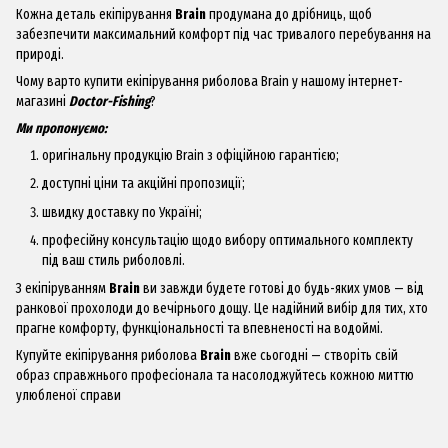
Кожна деталь екіпірування
Brain
продумана до дрібниць, щоб
забезпечити максимальний комфорт під час тривалого перебування на
природі.
Чому варто купити екіпірування риболова Brain у нашому інтернет-
магазині
Doctor-Fishing
?
Ми пропонуємо:
оригінальну продукцію Brain з офіційною гарантією;
доступні ціни та акційні пропозиції;
швидку доставку по Україні;
професійну консультацію щодо вибору оптимального комплекту
під ваш стиль риболовлі.
З екіпіруванням
Brain
ви завжди будете готові до будь-яких умов — від
ранкової прохолоди до вечірнього дощу. Це надійний вибір для тих, хто
прагне комфорту, функціональності та впевненості на водоймі.
Купуйте екіпірування риболова
Brain
вже сьогодні — створіть свій
образ справжнього професіонала та насолоджуйтесь кожною миттю
улюбленої справи