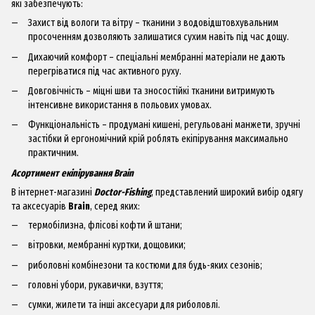
які забезпечують:
Захист від вологи та вітру – тканини з водовідштовхувальним
просоченням дозволяють залишатися сухим навіть під час дощу.
Дихаючий комфорт – спеціальні мембранні матеріали не дають
перегріватися під час активного руху.
Довговічність – міцні шви та зносостійкі тканини витримують
інтенсивне використання в польових умовах.
Функціональність – продумані кишені, регульовані манжети, зручні
застібки й ергономічний крій роблять екіпірування максимально
практичним.
Асортимент екіпірування Brain
В інтернет-магазині
Doctor-Fishing
, представлений широкий вибір одягу
та аксесуарів
Brain
, серед яких:
термобілизна, флісові кофти й штани;
вітровки, мембранні куртки, дощовики;
риболовні комбінезони та костюми для будь-яких сезонів;
головні убори, рукавички, взуття;
сумки, жилети та інші аксесуари для риболовлі.