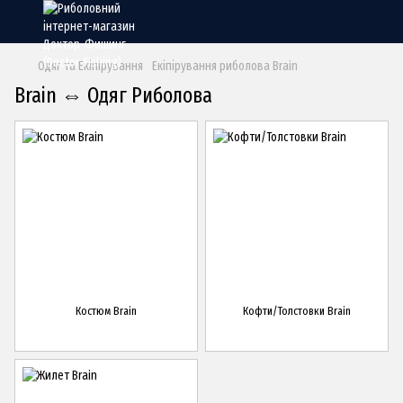
Одяг та Екіпірування
Екіпірування риболова Brain
Brain ⇔ Одяг Риболова
Костюм Brain
Кофти/Толстовки Brain