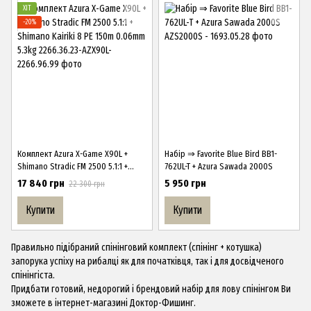
ХІТ
−20%
Комплект Azura X-Game X90L +
Набір ⇒ Favorite Blue Bird BB1-
Shimano Stradic FM 2500 5.1:1 +
762UL-T + Azura Sawada 2000S
Shimano Kairiki 8 PE 150m 0.06mm
17 840 грн
5 950 грн
22 300 грн
5.3kg
Купити
Купити
Правильно підібраний спінінговий комплект (спінінг + котушка)
запорука успіху на рибалці як для початківця, так і для досвідченого
спінінгіста.
Придбати готовий, недорогий і брендовий
набір
для лову спінінгом Ви
зможете в інтернет-магазині
Доктор
-Фишинг.