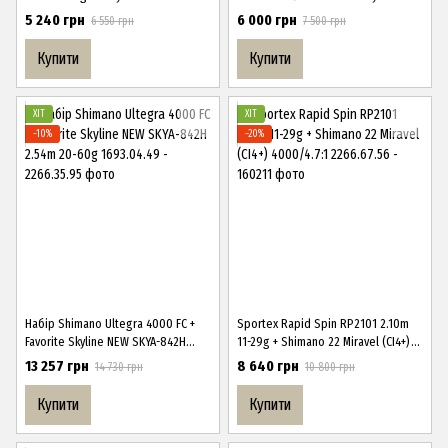
Sahara FJ C2000S
Sahara FJ Shimano 1000
5 240 грн
6 000 грн
6 550 грн
7 500 грн
Купити
Купити
ХІТ
ХІТ
−10%
−20%
Набір Shimano Ultegra 4000 FC +
Sportex Rapid Spin RP2101 2.10m
Favorite Skyline NEW SKYA-842H
11-29g + Shimano 22 Miravel (CI4+)
2.54m 20-60g
4000/4.7:1
13 257 грн
8 640 грн
14 730 грн
10 800 грн
Купити
Купити