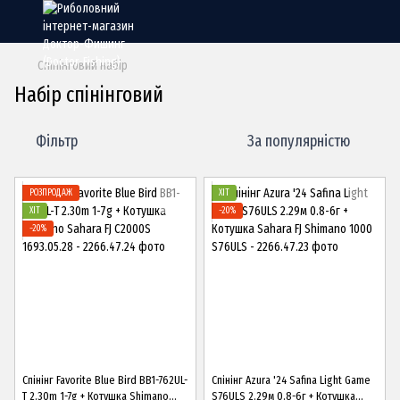
Спінінговий набір
Набір спінінговий
Фільтр
За популярністю
РОЗПРОДАЖ
ХІТ
ХІТ
−20%
−20%
Спінінг Favorite Blue Bird BB1-762UL-
Спінінг Azura '24 Safina Light Game
T 2.30m 1-7g + Котушка Shimano
S76ULS 2.29м 0.8-6г + Котушка