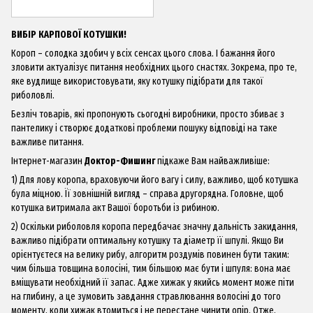
ВИБІР КАРПОВОЇ КОТУШКИ!
Короп – солодка здобич у всіх сенсах цього слова. І бажання його
зловити актуалізує питання необхідних цього снастях. Зокрема, про те,
яке вудлище використовувати, яку котушку підібрати для такої
риболовлі.
Безліч товарів, які пропонують сьогодні виробники, просто збиває з
пантелику і створює додаткові проблеми пошуку відповіді на таке
важливе питання.
Інтернет-магазин
Доктор-Фишинг
підкаже Вам найважливіше:
1) Для лову коропа, враховуючи його вагу і силу, важливо, щоб котушка
була міцною. Її зовнішній вигляд – справа другорядна. Головне, щоб
котушка витримала акт Вашої боротьби із рибиною.
2) Оскільки риболовля коропа передбачає значну дальність закидання,
важливо підібрати оптимальну котушку та діаметр її шпулі. Якщо Ви
орієнтуєтеся на велику рибу, алгоритм роздумів повинен бути таким:
чим більша товщина волосіні, тим більшою має бути і шпуля: вона має
вміщувати необхідний її запас. Адже хижак у якийсь момент може піти
на глибину, а це зумовить завдання стравлювання волосіні до того
моменту, коли хижак втомиться і не перестане чинити опір. Отже,