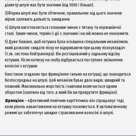
діаметр шпулі має бути значним (від 5000 і більше).
3)Форма
ш
пулі має бути обтичною, правильною: від цього значною
мірою залежить дальність закидання.
4) Шпуля виготовляється головним чином з титану та нержавіючої
сталі. Таким чином, термін її дії є значним і на ній можна не економити.
5) Дуже бажано, щоб котушка була оснащена спеціальним механізмом,
який дозволяє скидати ліску не відкриваючи при цьому ліскоукладач
(т.зв. система бейтраннера). Він розташований у задньому відсіку
котушки. Після натиску на скобу відбувається поступове звільнення
волосіні з котушки.
Наостанок згадаємо про фрикціонне гальмо на котушці, що знаходиться
безпосередньо на шпулі. Цей механізм буває двох видів: швидкий та
плавний. Максимальна жорсткість і навпаки включається одним
оборотом (залежно від того, в який бік ви прокрутите фрикціон).
Фрикціон
– ефективний помічник карп'ятника: він спрацьовує тоді,
коли рівень навантаження на котушку посилюється. В автоматичному
режимі це забезпечує швидке стравлювання волосіні зі шпулі.