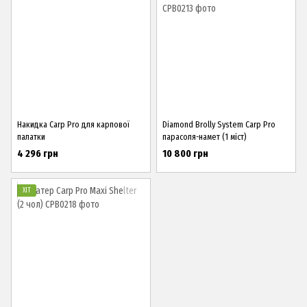
Накидка Carp Pro для карпової
Diamond Brolly System Carp Pro
палатки
парасоля-намет (1 міст)
4 296 грн
10 800 грн
ХІТ