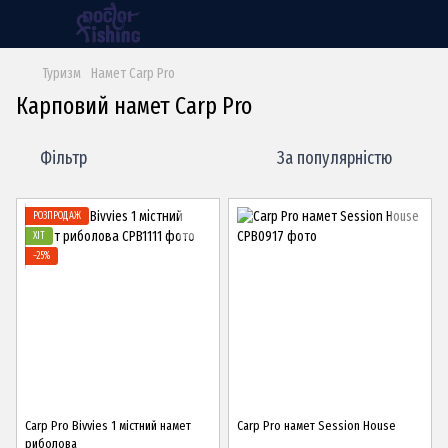
Туризм
Намет Carp Pro
Карповий намет Carp Pro
Фільтр
За популярністю
РОЗПРОДАЖ
ХІТ
−25%
Carp Pro Bivvies 1 містний намет
Carp Pro намет Session House
риболова