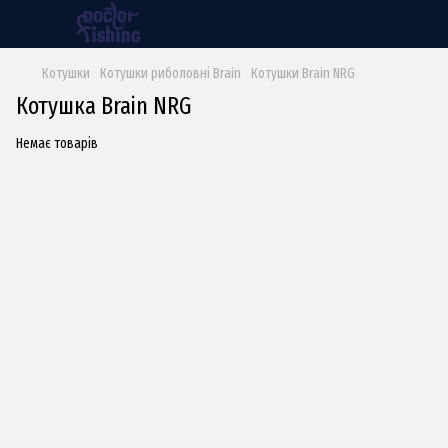
Котушки
Котушки риболовні Brain
Котушки Brain NRG
Котушка Brain NRG
Немає товарів