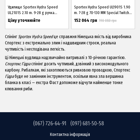
Удилище Sportex Hydra Speed
Sportex Hydra Speed UL1901S 1.90
UL2101S 2.10 m. 9-28 g ручка
m. 7-28 g 70-130 ММ Special Twitch
укорочённая/Твиччинг/
ручка укороч
Ціну уточнюйте
152 064 грн
190 080 грн
Спінінг
Sportex Hydra Speed
це справжня Німецька якість від виробника
Спортекс з екстремально злим і надшвидким строєм, реальна
чутливість і несподівана легкість.
Ці Німецькі вудлища надзвичайно витривалі з 10-річною гарантією.
Спортекс Гідра
спінінг досить чутливий, дзвінкий з високомодульного
карбону. Рибалкам, які захоплюються ривковою проводкою, Спортекс
Гідра
буде не замінним інструментом, оскільки явна зла вершинка
бланка в класі — екстра Фаст допоможе відчути найменше тонке
клювання риби.
(067) 726-64-91
(097) 681-50-58
Контактна інформація