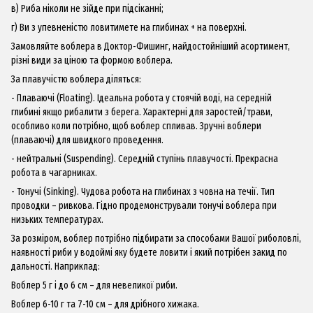
в) Риба ніколи не зійде при підсіканні;
г) Ви з упевненістю ловитимете на глибинах + на поверхні.
Замовляйте воблера в
Доктор-Фишин
г, найдостойніший асортимент,
різні види за ціною та формою воблера.
За плавучістю воблера діляться:
- Плаваючі (Floating). Ідеальна робота у стоячій воді, на середній
глибині якщо рибалити з берега. Характерні для заростей/трави,
особливо коли потрібно, щоб воблер спливав. Зручні воблери
(плаваючі) для швидкого проведення.
- нейтральні (Suspending). Середній ступінь плавучості. Прекрасна
робота в чагарниках.
- Тонучі (Sinking). Чудова робота на глибинах з човна на течії. Тип
проводки – ривкова. Гідно продемонстрували тонучі воблера при
низьких температурах.
За розміром,
воблер
потрібно підбирати за способами Вашої риболовлі,
наявності риби у водоймі яку будете ловити і який потрібен закид по
дальності. Наприклад:
Воблер 5 г і до 6 см – для невеликої риби.
Воблер 6-10 г та 7-10 см – для дрібного хижака.