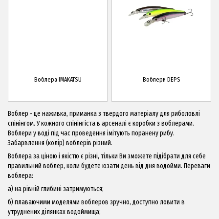
Воблера IMAKATSU
Воблери DEPS
Воблер - це наживка, приманка з твердого матеріалу для риболовлі
спінінгом. У кожного спінінгіста в арсеналі є коробки з воблерами.
Воблери у воді під час проведення імітують поранену рибу.
Забарвлення (колір) воблерів різний.
Воблера за ціною і якістю є різні, тільки Ви зможете підібрати для себе
правильний воблер, коли будете юзати день від дня водойми. Переваги
воблера:
а) на рівній глибині затримуються;
б) плаваючими моделями воблеров зручно, доступно ловити в
утруднених ділянках водоймища;