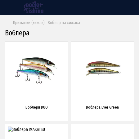
Приманки (хижак)
Воблер на хижака
Воблера
Воблери DUO
Воблера Ever Green