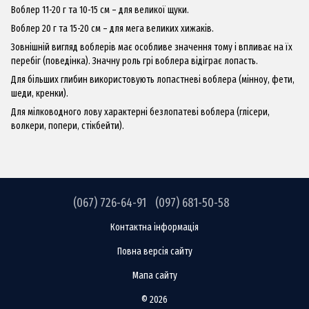
Воблер 11-20 г та 10-15 см – для великої щуки.
Воблер 20 г та 15-20 см – для мега великих хижаків.
Зовнішній вигляд воблерів має особливе значення тому і впливає на їх
перебіг (поведінка). Значну роль грі воблера відіграє лопасть.
Для більших глибин використовують лопастневі воблера (мінноу, фети,
шеди, кренки).
Для мілководного лову характерні безлопатеві воблера (глісери,
волкери, попери, стікбейти).
(067) 726-64-91
(097) 681-50-58
Контактна інформація
Повна версія сайту
Мапа сайту
© 2026