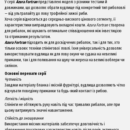
У серії
Azura Fortran
представлені моделі з різними тестами й
довжинами, що дозволяє обрати вудлище під конкретний тип риболовлі
— від ультралайту до лову трофейної хижої риби.
Хоча серія відноситься до середньо-високого цінового сегменту, її
характеристики виправдовують вкладені кошти.
Azura Fortran
створена
для рибалок, які шукають оптимальне співвідношення між інвестицією
та отриманим результатом.
Azura Fortran
підходить як для досвідчених рибалок, так і для тих, хто
тільки освоює техніки спінінгової ловлі. Їхня універсальність дозволяє
використовувати вудлища як для лову окуня чи судака на невеликі
приманки, так і для полювання на щуку чи жереха на великі воблери чи
силікон.
Основні переваги серії
Чутливість
Завдяки матеріалу бланка і якісній фурнітурі, вудлища дозволяють чітко
відчувати поведінку приманки та будь-який контакт із рибою.
Легкість і міцність
Спінінги не обтяжують руку навіть під час тривалих рибалок, але при
цьому витримують значні навантаження.
Стійкість до зношування
Використання якісних матеріалів забезпечує довговічність і
збереження початкових характеристик навіть після років активного