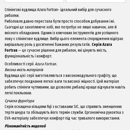
Спінінгові вудлища Azura Fortran- ідеальний вибір для сучасного
рибалки.
Риболовля давно перестала бути просто способом добування їжі.
Сьогодні це захоплююче хобі, яке потребує не лише навичок, але й
якісного обладнання. Одним із ключових інструментів для успішного
лову є спінінгове вудлище. Вибір цього елемента спорядження відіграє
вирішальну роль у досягненні бажаних результатів.
Серія Azura
Fortran
— це сучасне рішення для рибалок, які цінують якість,
функціональність і комфорт.
Особливості серії
Azura Fortran.
Висока якість матеріалів
Вудлища цієї серії виготовляються з високомодульного графіту, що
забезпечує поєднання легкої ваги та високої міцності. Цей матеріал
робить спінінги чутливими, що дозволяє рибалці краще відчувати навіть
легкі покльовки.
Сучасна фурнітура
Серія оснащена кільцями Fuji з вставками SIC, що сприяють зменшенню
тертя шнура та збільшують його термін служби. Ергономічна рукоятка з
EVA-матеріалу забезпечує комфорт під час тривалого використання.
Різноманітність моделей