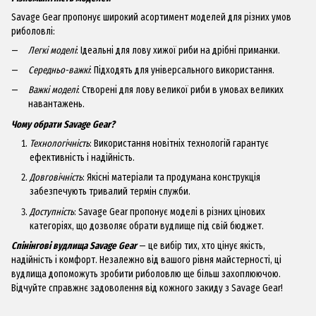
Savage Gear пропонує широкий асортимент моделей для різних умов
риболовлі:
Легкі моделі
: Ідеальні для лову хижої риби на дрібні приманки.
Середньо-важкі
: Підходять для універсального використання.
Важкі моделі
: Створені для лову великої риби в умовах великих
навантажень.
Чому обрати Savage Gear?
Технологічність
: Використання новітніх технологій гарантує
ефективність і надійність.
Довговічність
: Якісні матеріали та продумана конструкція
забезпечують тривалий термін служби.
Доступність
: Savage Gear пропонує моделі в різних цінових
категоріях, що дозволяє обрати вудлище під свій бюджет.
Спінінгові вудлища Savage Gear
— це вибір тих, хто цінує якість,
надійність і комфорт. Незалежно від вашого рівня майстерності, ці
вудлища допоможуть зробити риболовлю ще більш захоплюючою.
Відчуйте справжнє задоволення від кожного закиду з Savage Gear!