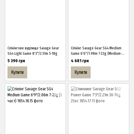
Спінінгове вудлище Savage Gear
Спінінг Savage Gear SG4 Medium
SG4 Light Game 8'3"/2.51m 5-18g
Game 6'6"/1.98m 7-23g (Medium-
Light)
5 390 грн
4 681 грн
Купити
Купити