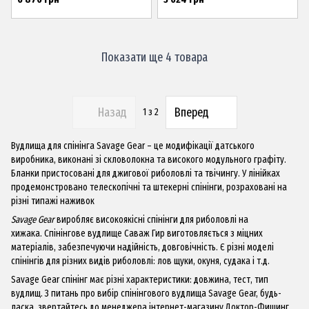
Показати ще 4 товара
Назад
Вперед
1
з 2
Вудлища для спінінга Savage Gear – це модифікації датського
виробника, виконані зі скловолокна та високого модульного графіту.
Бланки пристосовані для джигової риболовлі та твічингу. У лінійках
продемонстровано телескопічні та штекерні спінінги, розраховані на
різні типажі наживок
Savage Gear
виробляє високоякісні спінінги для риболовлі на
хижака. Спінінгове вудлище Саваж
Гир
виготовляється з міцних
матеріалів, забезпечуючи надійність, довговічність. Є різні моделі
спінінгів для різних видів риболовлі: лов щуки, окуня, судака і т.д.
Savage Gear
спінінг має різні характеристики: довжина, тест, тип
вудлищ. З питань про вибір спінінгового вудлища Savage Gear, будь-
ласка, звертайтесь до менеджера інтернет-магазину
Доктор-Фишинг
.