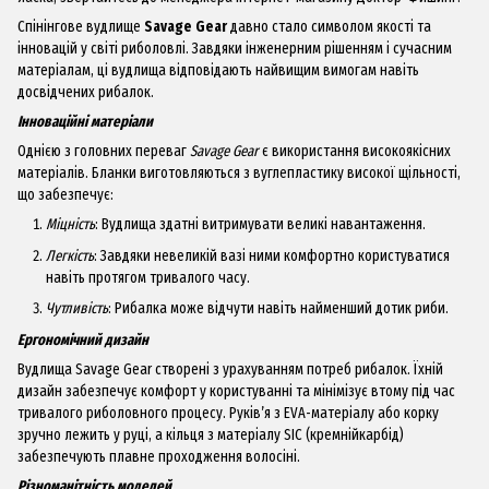
Спінінгове вудлище
Savage Gear
давно стало символом якості та
інновацій у світі риболовлі. Завдяки інженерним рішенням і сучасним
матеріалам, ці вудлища відповідають найвищим вимогам навіть
досвідчених рибалок.
Інноваційні матеріали
Однією з головних переваг
Savage Gear
є використання високоякісних
матеріалів. Бланки виготовляються з вуглепластику високої щільності,
що забезпечує:
Міцність
: Вудлища здатні витримувати великі навантаження.
Легкість
: Завдяки невеликій вазі ними комфортно користуватися
навіть протягом тривалого часу.
Чутливість
: Рибалка може відчути навіть найменший дотик риби.
Ергономічний дизайн
Вудлища Savage Gear створені з урахуванням потреб рибалок. Їхній
дизайн забезпечує комфорт у користуванні та мінімізує втому під час
тривалого риболовного процесу. Руків’я з EVA-матеріалу або корку
зручно лежить у руці, а кільця з матеріалу SIC (кремнійкарбід)
забезпечують плавне проходження волосіні.
Різноманітність моделей