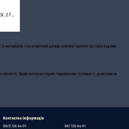
Спінінг Sportex Carat GT-S CC2701 17-53г, 2.7м (Fuji Sic)
сть матеріалів і багаторічний досвід компанії Sportex. Ця серія вудлищ
а легкості. Такий матеріал сприяє підвищенню чутливості, дозволяючи
жлива чітка передача руху приманки.
жує термін служби ліски або шнура. Використання технології Fuji також
Контактна інформація
(067) 726-64-91
067 726-64-91