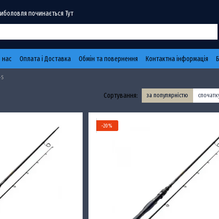
Риболовля починається Тут
 нас
Оплата і Доставка
Обмін та повернення
Контактна інформація
-S
Сортування:
за популярністю
спочат
−20%