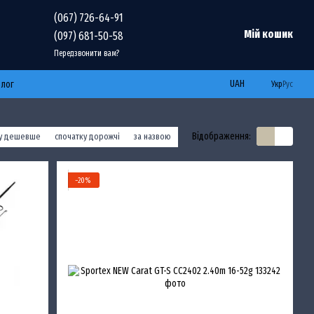
(067) 726-64-91
Мій кошик
(097) 681-50-58
Передзвонити вам?
UAH
Блог
Укр
Рус
Відображення:
ку дешевше
спочатку дорожчі
за назвою
−20%