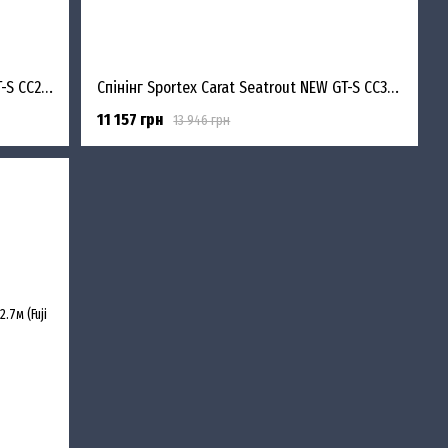
Sportex Carat Seatrout Finesse NEW GT-S CC2751 2.75m 5-29g
Спінінг Sportex Carat Seatrout NEW GT-S CC3051 3.05m 8-34g
11 157 грн
13 946 грн