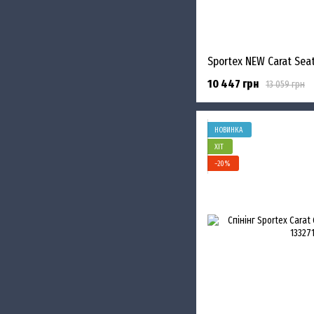
10 447 грн
13 059 грн
НОВИНКА
ХІТ
−20%