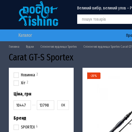
Перейти до основного контенту
Великий вибір, великий улов – 
Каталог
Про
Головна
Вудки
Спінінгові вудлища Sportex
Спінінгові вудлища Sportex Carat GT
Carat GT-S Sportex
2
Новинка
−20%
2
Хіт
Ціна, грн
Від Ціна, грн
До Ціна, грн
ОК
Бренд
6
SPORTEX