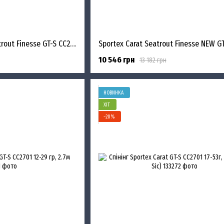
Sportex NEW Carat Seatrout Finesse GT-S CC2750 2.75m 6-19g
10 546 грн
13 182 грн
НОВИНКА
ХІТ
−20%