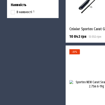
Наявність
8
В наявності
10 842 грн
13 552 грн
−20%