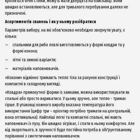
кріпляться бічні стінки, можуть мати дверцята на блискавці.
Вони
швидко встановлюються, але для тривалого перебування далеко не
призначені.
Асортиментів спалень і як у ньому розібратися
Параметрів вибору, на які обов'язково необхідно звернути увагу, є
кілька:
спальники для рибо
ловлі виготовляються у формі ковдри та у
формі кокона;
літні та зимові варіанти;
матеріалів наповнювачів.
«Кокони» відмінно тримають тепло тіла за рахунок конструкції і
компактні в складному вигляді.
«Ковдра» прямокутної форми із замками, можна використовувати як
спальні або просто вкриватися.
У цьому зручно, але тепло - тримає
гірше.
В упаковці кожного виробу вказана температура його
використання (цифр три – орієнтир потрібно тримати на центральній,
вона оптимальна).
Найпліші легкі та компактні спальні, які мають
наповнювач із пуху.
Він швидко зігріває, і спати в ньому комфортно.
Але
від зворотнього, в зручності буде постійна потреба в обґрунтованому
порівнянні з синтетичним наповнювачем.