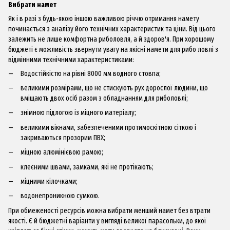
Вибрати намет
Як і в разі з будь-якою іншою важливою річчю отримання намету
починається з аналізу його технічних характеристик та ціни.
Від цього
залежить не лише комфортна риболовля, а й здоров'я.
При хорошому
бюджеті є можливість звернути увагу на якісні
намети для рибо
ловлі з
відмінними технічними характеристиками:
Водостійкістю на рівні 8000 мм водного стовпа;
великими розмірами, що не стискують рух дорослої людини, що
вміщають двох осіб разом з обладнанням для риболовлі;
знімною підлогою із міцного матеріалу;
великими вікнами, забезпеченими протимоскітною сіткою і
закриваються прозорим ПВХ;
міцною алюмінієвою рамою;
клеєними швами, замками, які не протікають;
міцними кілочками;
водонепроникною сумкою.
При обмеженості ресурсів можна вибрати менший намет без втрати
якості.
Є й бюджетні варіанти у вигляді великої парасольки, до якої