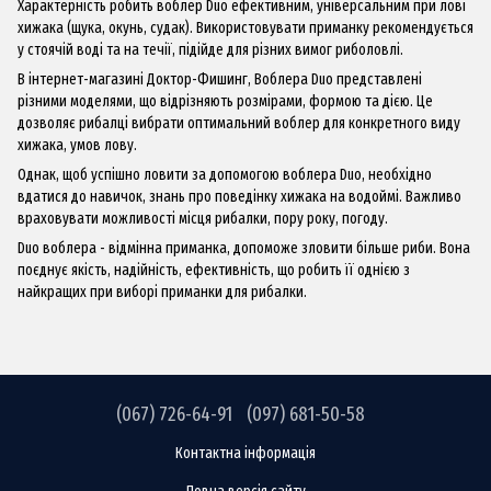
Характерність робить воблер
Duo
​​ефективним, універсальним при лові
хижака (щука, окунь, судак). Використовувати приманку рекомендується
у стоячій воді та на течії, підійде для різних вимог риболовлі.
В інтернет-магазині
Доктор-Фишинг
, Воблера Duo представлені
різними моделями, що відрізняють розмірами, формою та дією. Це
дозволяє рибалці вибрати оптимальний воблер для конкретного виду
хижака, умов лову.
Однак, щоб успішно ловити за допомогою воблера Duo, необхідно
вдатися до навичок, знань про поведінку хижака на водоймі. Важливо
враховувати можливості місця рибалки, пору року, погоду.
Duo воблера - відмінна приманка, допоможе зловити більше риби. Вона
поєднує якість, надійність, ефективність, що робить її однією з
найкращих при виборі приманки для рибалки.
(067) 726-64-91
(097) 681-50-58
Контактна інформація