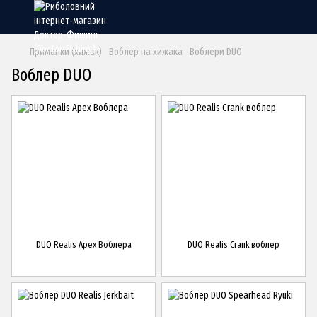
Приманки (хижак)
Воблер на хижака
Воблери DUO
Воблер DUO
DUO Realis Apex Воблера
DUO Realis Crank воблер