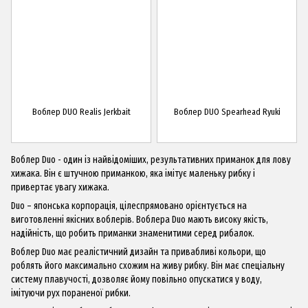
Воблер DUO Realis Jerkbait
Воблер DUO Spearhead Ryuki
Воблер Duo ​​- один із найвідоміших, результативних приманок для лову
хижака. Він є штучною приманкою, яка імітує маленьку рибку і
привертає увагу хижака.
Duo – японська корпорація, цілеспрямовано орієнтується на
виготовленні якісних воблерів. Воблера Duo мають високу якість,
надійність, що робить приманки знаменитими серед рибалок.
Воблер Duo ​​має реалістичний дизайн та привабливі кольори, що
роблять його максимально схожим на живу рибку. Він має спеціальну
систему плавучості, дозволяє йому повільно опускатися у воду,
імітуючи рух пораненої рибки.