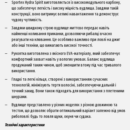
Sportex Hydra Spirit виготовляється із високомодульного карбону,
що забезпечує легкість і високу міцність вудлища. Завдяки такій
конструкції, воно витримує великі навантаження та демонструє
чудову чутливість.
Завдяки швидкому строю вудлище миттєво передає навіть
найменші коливання приманки, дозволяючи рибалці вчасно
реагувати на клювання. Це особливо важливо при ловлі на джиг
або інші техніки, що вимагають високої точності.
Рукоятка виготовлена з якісного EVA-матеріалу, який забезпечує
комфортний захват навіть у вологих умовах. Баланс вудлища
продуманий таким чином, щоб зменшити втому під час тривалого
використання.
Гладкі та легкі кільця, створені з використанням сучасних
технологій, мінімізують тертя волосіні, забезпечуючи дальній і
точний закид. Вони також підходять для використання з плетеними
шнурами.
Вудлище представлено у різних моделях з різною довжиною та
тестом, що дозволяє обрати оптимальний варіант залежно від умов
риболовлі: будь то ловля щуки, окуня чи судака.
Технічні характеристики