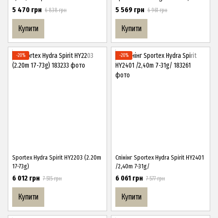
29gr
5 470 грн
5 569 грн
6 838 грн
6 961 грн
Купити
Купити
−20%
−20%
Sportex Hydra Spirit HY2203 (2.20m
Спінінг Sportex Hydra Spirit HY2401
17-73g)
/2,40m 7-31g/
6 012 грн
6 061 грн
7 515 грн
7 577 грн
Купити
Купити