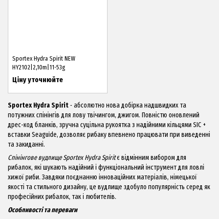
Sportex Hydra Spirit NEW
HY2102|2,10m|11-53g
Ціну уточнюйте
Sportex Hydra Spirit
- абсолютно нова добірка надшвидких та
потужних спінінгів для лову твічингом, джигом. Повністю оновлений
дрес-код бланків, зручна суцільна рукоятка з надійними кільцями SIC +
вставки Seaguide, дозволяє рибаку впевнено працювати при виведенні
та закиданні.
Спінінгове вудлище Sportex Hydra Spirit
є відмінним вибором для
рибалок, які шукають надійний і функціональний інструмент для ловлі
хижої риби. Завдяки поєднанню інноваційних матеріалів, німецької
якості та стильного дизайну, це вудлище здобуло популярність серед як
професійних рибалок, так і любителів.
Особливості та переваги