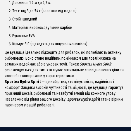
Довжина: 1,9 м до 2,7 м
Тест: від 3 до 54 г (залежно від моделі)
Стрій: швидкий
Матеріал: високомодульний карбон
Рукоятка: EVA
Кільця: SIC (підходять для шнурів і монолісок)
Це вудлище ідеально підходить для рибалок, які полюбляють активну
риболовлю. Воно стане надійним помічником для ловлі хижака на
великих водоймах або в умовах течії. Також
Sportex Hydra Spirit
рекомендується для тих, хто шукає оптимальне співвідношення ціни та
якості без компромісів у характеристиках.
Sportex Hydra Spirit
— це вибір тих, хто цінує якість, надійність і
комфорт. Завдяки високій чутливості та міцності, це вудлище гарантує
приємний досвід риболовлі та незабутні емоції від кожного улову.
Незалежно від рівня вашого досвіду,
Sportex Hydra Spirit
стане вірним
партнером у вашій риболовлі.