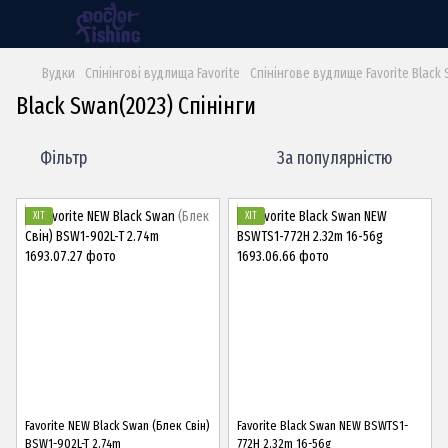
Вудки
Спінінгові вудлища Favorite
Спінінгове вудлище Favorite Black
Black Swan(2023) Спінінги
Фільтр
За популярністю
ХІТ
ХІТ
Favorite NEW Black Swan (Блек Свін)
Favorite Black Swan NEW BSWTS1-
BSW1-902L-T 2.74m
772H 2.32m 16-56g