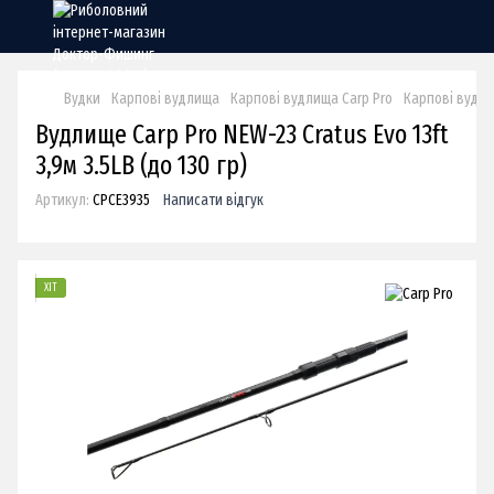
Вудки
Карпові вудлища
Карпові вудлища Carp Pro
Карпові вудли
Вудлище Carp Pro NEW-23 Cratus Evo 13ft
3,9м 3.5LB (до 130 гр)
Артикул:
CPCE3935
Написати відгук
ХІТ