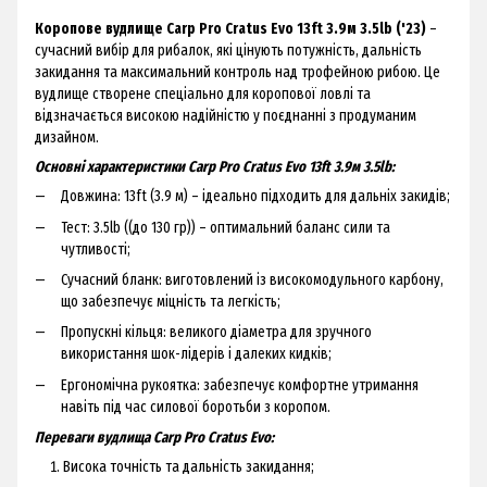
Коропове вудлище Carp Pro Cratus Evo 13ft 3.9м 3.5lb ('23)
–
сучасний вибір для рибалок, які цінують потужність, дальність
закидання та максимальний контроль над трофейною рибою. Це
вудлище створене спеціально для коропової ловлі та
відзначається високою надійністю у поєднанні з продуманим
дизайном.
Основні характеристики Carp Pro Cratus Evo 13ft 3.9м 3.5lb:
Довжина: 13ft (3.9 м) – ідеально підходить для дальніх закидів;
Тест: 3.5lb ((до 130 гр)) – оптимальний баланс сили та
чутливості;
Сучасний бланк: виготовлений із високомодульного карбону,
що забезпечує міцність та легкість;
Пропускні кільця: великого діаметра для зручного
використання шок-лідерів і далеких кидків;
Ергономічна рукоятка: забезпечує комфортне утримання
навіть під час силової боротьби з коропом.
Переваги вудлища Carp Pro Cratus Evo:
Висока точність та дальність закидання;