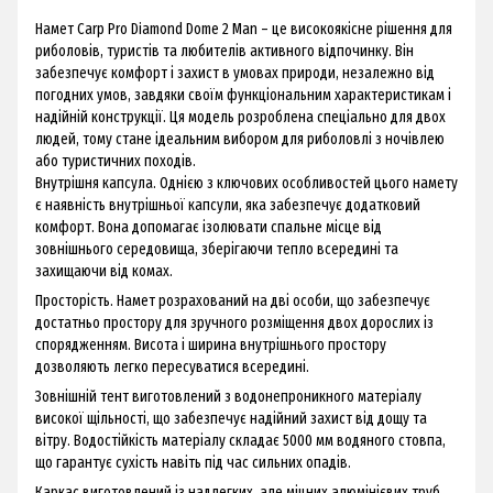
Намет Carp Pro Diamond Dome 2 Man – це високоякісне рішення для
риболовів, туристів та любителів активного відпочинку. Він
забезпечує комфорт і захист в умовах природи, незалежно від
погодних умов, завдяки своїм функціональним характеристикам і
надійній конструкції. Ця модель розроблена спеціально для двох
людей, тому стане ідеальним вибором для риболовлі з ночівлею
або туристичних походів.
Внутрішня капсула. Однією з ключових особливостей цього намету
є наявність внутрішньої капсули, яка забезпечує додатковий
комфорт. Вона допомагає ізолювати спальне місце від
зовнішнього середовища, зберігаючи тепло всередині та
захищаючи від комах.
Просторість. Намет розрахований на дві особи, що забезпечує
достатньо простору для зручного розміщення двох дорослих із
спорядженням. Висота і ширина внутрішнього простору
дозволяють легко пересуватися всередині.
Зовнішній тент виготовлений з водонепроникного матеріалу
високої щільності, що забезпечує надійний захист від дощу та
вітру. Водостійкість матеріалу складає 5000 мм водяного стовпа,
що гарантує сухість навіть під час сильних опадів.
Каркас виготовлений із надлегких, але міцних алюмінієвих труб,