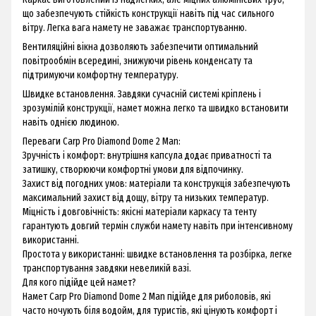
що забезпечують стійкість конструкції навіть під час сильного
вітру. Легка вага намету не заважає транспортуванню.
Вентиляційні вікна дозволяють забезпечити оптимальний
повітрообмін всередині, знижуючи рівень конденсату та
підтримуючи комфортну температуру.
Швидке встановлення. Завдяки сучасній системі кріплень і
зрозумілій конструкції, намет можна легко та швидко встановити
навіть однією людиною.
Переваги Carp Pro Diamond Dome 2 Man:
Зручність і комфорт: внутрішня капсула додає приватності та
затишку, створюючи комфортні умови для відпочинку.
Захист від погодних умов: матеріали та конструкція забезпечують
максимальний захист від дощу, вітру та низьких температур.
Міцність і довговічність: якісні матеріали каркасу та тенту
гарантують довгий термін служби намету навіть при інтенсивному
використанні.
Простота у використанні: швидке встановлення та розбірка, легке
транспортування завдяки невеликій вазі.
Для кого підійде цей намет?
Намет Carp Pro Diamond Dome 2 Man підійде для риболовів, які
часто ночують біля водойм, для туристів, які цінують комфорт і