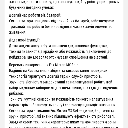
захист від вологи та пилу, що гарантує надійну роботу пристроїв в
будь-яких погодних умовах.
Довгий час роботи від батарей:
Сигналізатори працюють від звичайних батарей, забезпечуючи
тривалий час роботи без необхідності частих замін елементів
живлення.
Додаткові функції:
Деякі моделі можуть бути оснащені додатковими функціями,
такими як захист від крадіжки або можливість підключення до
пейджера, що дозволяє отримувати сповіщення на відстані.
Переваги використання Fox Micron MX Set:
Надійність: Висока якість збірки та використання передових
технологій гарантують довгий термін служби пристроїв.
Зручність: Легкість у використанні та налаштуванні робить цей
набір відмінним вибором як для початківців, так і для досвідчених
рибалок.
Точність: Чутливі сенсори та можливість тонкого налаштування
параметрів забезпечують точну і своєчасну індикацію клювання.
Сигналізатори клювання Fox Micron MX Set — це надійні, точні та
зручні пристрої, які значно підвищують ефективність риболовлі.
Завдяки своїм технічним характеристикам та можливостям вони
стали незамінним помічником для багатьох рибалок у всьому світі.