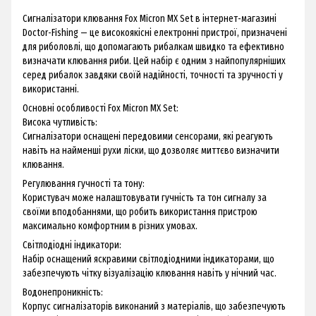
Сигналізатори клювання Fox Micron MX Set в інтернет-магазині
Doctor-Fishing — це високоякісні електронні пристрої, призначені
для риболовлі, що допомагають рибалкам швидко та ефективно
визначати клювання риби. Цей набір є одним з найпопулярніших
серед рибалок завдяки своїй надійності, точності та зручності у
використанні.
Основні особливості Fox Micron MX Set:
Висока чутливість:
Сигналізатори оснащені передовими сенсорами, які реагують
навіть на найменші рухи ліски, що дозволяє миттєво визначити
клювання.
Регулювання гучності та тону:
Користувач може налаштовувати гучність та тон сигналу за
своїми вподобаннями, що робить використання пристрою
максимально комфортним в різних умовах.
Світлодіодні індикатори:
Набір оснащений яскравими світлодіодними індикаторами, що
забезпечують чітку візуалізацію клювання навіть у нічний час.
Водонепроникність:
Корпус сигналізаторів виконаний з матеріалів, що забезпечують