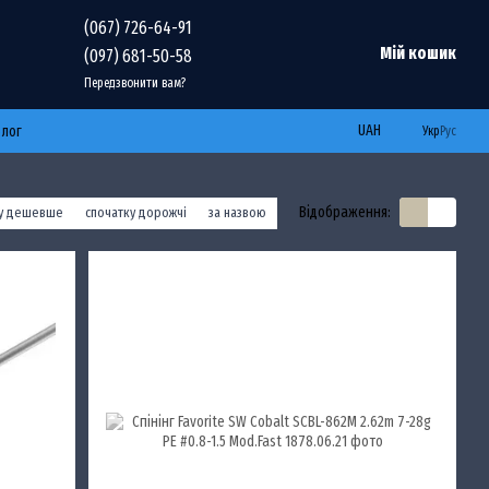
(067) 726-64-91
Мій кошик
(097) 681-50-58
Передзвонити вам?
UAH
Блог
Укр
Рус
Відображення:
ку дешевше
спочатку дорожчі
за назвою