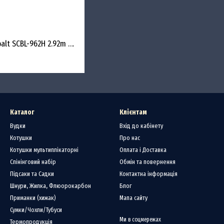
Спінінг Favorite SW Cobalt SCBL-962H 2.92m 15-45g PE #1.5-2.5 Fast
Каталог
Клієнтам
Вудки
Вхід до кабінету
Котушки
Про нас
Котушки мультиплікаторні
Оплата і Доставка
Спінінговий набір
Обмін та повернення
Підсаки та Садки
Контактна інформація
Шнури, Жилка, Флюорокарбон
Блог
Приманки (хижак)
Мапа сайту
Сумки/Чохли/Тубуси
Ми в соцмережах
Термопродукція