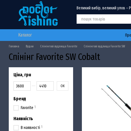
Перейти до основного контенту
Великий вибір, великий улов – 
Каталог
Про
Головна
Вудки
Спінінгові вудлища Favorite
Спінінгові вудлища Favorite SW
Спінінг Favorite SW Cobalt
Ціна, грн
Від Ціна, грн
До Ціна, грн
ОК
Бренд
1
Favorite
Наявність
1
В наявності