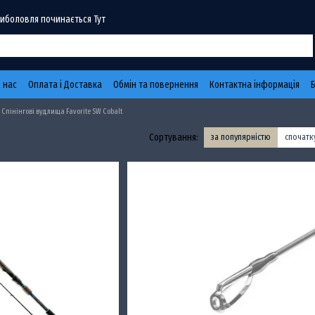
Риболовля починається Тут
 нас
Оплата і Доставка
Обмін та повернення
Контактна інформація
Спінінгові вудлища Favorite SW Cobalt
Сортування:
за популярністю
спочат