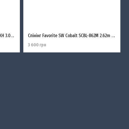
Спінінг Favorite SW Cobalt SCBL-1002EXH 3.00m 20-60g PE #2.0-3.0 Fast
Спінінг Favorite SW Cobalt SCBL-862M 2.62m 7-28g PE #0.8-1.5 Mod.Fast
3 600 грн