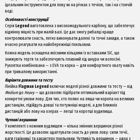
ідеальним інструментом для лову як на річках з течією, так і на стоячій
воді.
Особливості конструкції
Серія
Legend
виготовлена з високомодульного карбону, що забезпечує
відмінну міцність при малій вазі. Це дає змогу рибалці краще
контролювати снасть, легко виконувати далекі та точні закиди, а також
вчасно реагувати на найобережніші покльовки.
Кожна модель оснащена якісними кільцями із вставками SIC, що
знижують тертя та забезпечують плавний хід шнура чи волосіні.
Рукоятка комбінована — з EVA та корка — для комфортного хвату навіть
при тривалому використанні.
Варіанти довжини та тесту
Лінійка
Flagman Legend
включає моделі різної довжини та тесту — від
Medium
до
Heavy
— що дозволяє підібрати оптимальний варіант під
конкретні умови лову. Для тих, хто полює на ляща чи коропа на великих
дистанціях, підійдуть довші та потужніші моделі, а для ближніх
дистанцій або лову на озерах — легші та коротші вудилища.
Чутливі вершинки
У комплекті з кожним вудлищем — кілька змінних вершинок різної
жорсткості. Це дозволяє адаптувати снасть до умов лову: сили течії,
ваги годівниці та характеру покльовки. Чутливість вершинок — одна з