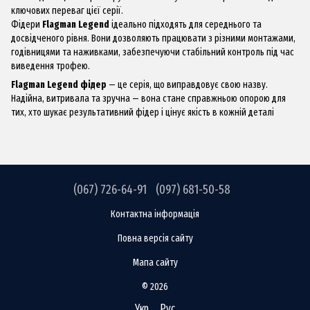
ключових переваг цієї серії.
Фідери
Flagman Legend
ідеально підходять для середнього та
досвідченого рівня. Вони дозволяють працювати з різними монтажами,
годівницями та наживками, забезпечуючи стабільний контроль під час
виведення трофею.
Flagman Legend фідер
— це серія, що виправдовує свою назву.
Надійна, витривала та зручна — вона стане справжньою опорою для
тих, хто шукає результативний фідер і цінує якість в кожній деталі
(067) 726-64-91
(097) 681-50-58
Контактна інформація
Повна версія сайту
Мапа сайту
© 2026
Укр
Рус