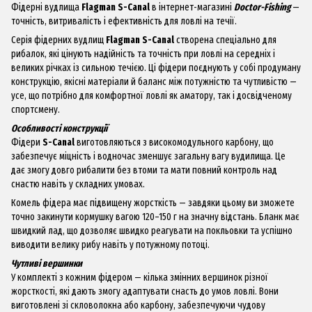
Фідерні вудлища
Flagman S-Canal
в інтернет-магазині
Doctor-Fishing
—
точність, витривалість і ефективність для ловлі на течії.
Серія фідерних вудлищ
Flagman S-Canal
створена спеціально для
рибалок, які цінують надійність та точність при ловлі на середніх і
великих річках із сильною течією. Ці фідери поєднують у собі продуману
конструкцію, якісні матеріали й баланс між потужністю та чутливістю —
усе, що потрібно для комфортної ловлі як аматору, так і досвідченому
спортсмену.
Особливості конструкції
Фідери
S-Canal
виготовляються з високомодульного карбону, що
забезпечує міцність і водночас зменшує загальну вагу вудилища. Це
дає змогу довго рибалити без втоми та мати повний контроль над
снастю навіть у складних умовах.
Комель фідера має підвищену жорсткість — завдяки цьому ви зможете
точно закинути кормушку вагою 120–150 г на значну відстань. Бланк має
швидкий лад, що дозволяє швидко реагувати на покльовки та успішно
виводити велику рибу навіть у потужному потоці.
Чутливі вершинки
У комплекті з кожним фідером — кілька змінних вершинок різної
жорсткості, які дають змогу адаптувати снасть до умов ловлі. Вони
виготовлені зі скловолокна або карбону, забезпечуючи чудову