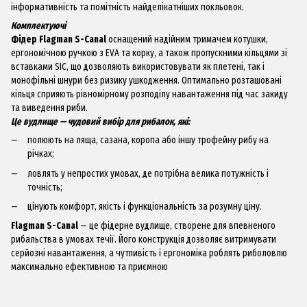
інформативність та помітність найделікатніших покльовок.
Комплектуючі
Фідер Flagman S-Canal
оснащений надійним тримачем котушки,
ергономічною ручкою з EVA та корку, а також пропускними кільцями зі
вставками SIC, що дозволяють використовувати як плетені, так і
монофільні шнури без ризику ушкодження. Оптимально розташовані
кільця сприяють рівномірному розподілу навантаження під час закиду
та виведення риби.
Це вудлище — чудовий вибір для рибалок, які:
полюють на ляща, сазана, коропа або іншу трофейну рибу на
річках;
ловлять у непростих умовах, де потрібна велика потужність і
точність;
цінують комфорт, якість і функціональність за розумну ціну.
Flagman S-Canal
— це фідерне вудлище, створене для впевненого
рибальства в умовах течії. Його конструкція дозволяє витримувати
серйозні навантаження, а чутливість і ергономіка роблять риболовлю
максимально ефективною та приємною