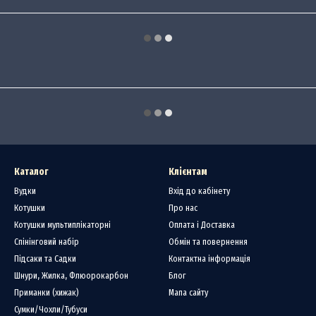
Каталог
Клієнтам
Вудки
Вхід до кабінету
Котушки
Про нас
Котушки мультиплікаторні
Оплата і Доставка
Спінінговий набір
Обмін та повернення
Підсаки та Садки
Контактна інформація
Шнури, Жилка, Флюорокарбон
Блог
Приманки (хижак)
Мапа сайту
Сумки/Чохли/Тубуси