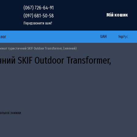
(067) 726-64-91
Мій кошик
(097) 681-50-58
Передзвонити вам?
UAH
Блог
Укр
Рус
емат туристичний SKIF Outdoor Transformer, (зелений)
ний SKIF Outdoor Transformer,
 відгук
В бажання
альної знижки