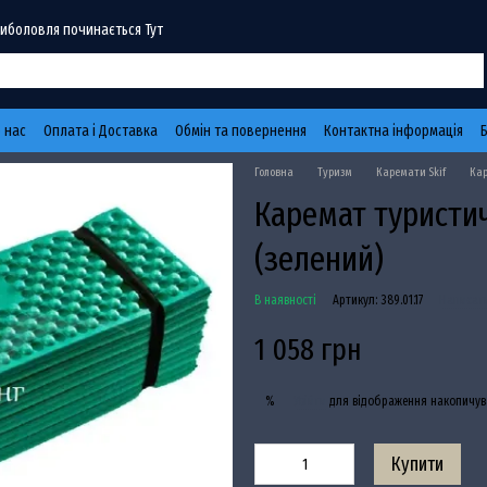
Риболовля починається Тут
 нас
Оплата і Доставка
Обмін та повернення
Контактна інформація
Головна
Туризм
Каремати Skif
Кар
Каремат туристич
(зелений)
В наявності
Артикул: 389.01.17
Написати
1 058 грн
Увійти
для відображення накопичув
%
Купити