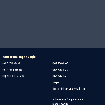
Контактна інформація
(067) 726-64-91
067 726-64-91
(097) 681-50-58
067 726-64-91
067 726-64-91
Передзвонити вам?
skype
doctorfishing41@gmail.com
м. Рівне, вул. Дворецька, 46
Мапа проїзду