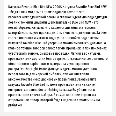
Катушка Favorite Blue Bird NEW 2000S Катушка Favorite Blue Bird NEW
- бюджетная модель от производителя Favorite что
касается микроджиговой ловли, а главное идеально подходит для
ловли с тонкими шнурами. Действительно Blue Bird NEW - это
новый образец катушек, что касается дизайна, материала
который использует производитель и число подшипников. За счет
своего плавного и мягкого хода, уплотненной укладке лески,
катушкой Favorite Blue Bird уверенно можно выполнять дальние, а
главное точные забросы самых легких приманок, а при поклевках
чувствовать тонкие, рывковые проводки. Легкий вес катушки,
производители достигли благодаря использованию современного
облегчённого карбонового материала и упрощенного
ротора Feather Light Rotor. Данную модель можно уверенно
использовать для морской рыбалки, так как внедрили 8
высококачественных шариковых подшипника.Заказывайте
катушку Favorite Blue Bird по цене производителя на сайте
интернет-магазина doctor-fishing.сom.ua.и Вы убедитесь в
правильности своего выбора. В самые короткие строки мы
отправим Вам товар, который будет надежно служить Вам на
рыбалке!