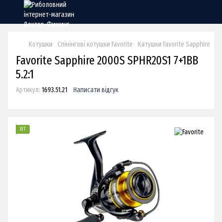
Котушки
Спінінгові котушки Favorite
Катушки Favorite Sapphire
Ка
Favorite Sapphire 2000S SPHR20S1 7+1BB
5.2:1
Артикул:
1693.51.21
Написати відгук
ХІТ