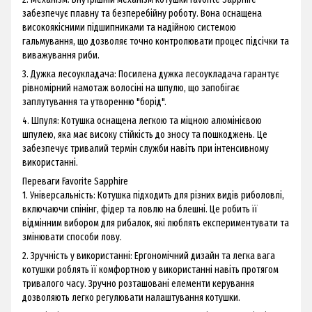
забезпечує плавну та безперебійну роботу. Вона оснащена
високоякісними підшипниками та надійною системою
гальмування, що дозволяє точно контролювати процес підсічки та
виважування риби.
3. Дужка лесоукладача: Посилена дужка лесоукладача гарантує
рівномірний намотаж волосіні на шпулю, що запобігає
заплутування та утворенню "борід".
4. Шпуля: Котушка оснащена легкою та міцною алюмінієвою
шпулею, яка має високу стійкість до зносу та пошкоджень. Це
забезпечує тривалий термін служби навіть при інтенсивному
використанні.
Переваги Favorite Sapphire
1. Універсальність: Котушка підходить для різних видів риболовлі,
включаючи спінінг, фідер та ловлю на блешні. Це робить її
відмінним вибором для рибалок, які люблять експериментувати та
змінювати способи лову.
2. Зручність у використанні: Ергономічний дизайн та легка вага
котушки роблять її комфортною у використанні навіть протягом
тривалого часу. Зручно розташовані елементи керування
дозволяють легко регулювати налаштування котушки.