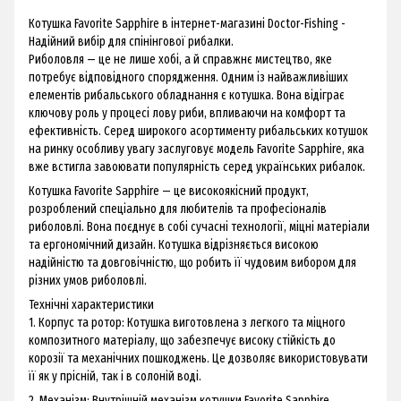
Котушка Favorite Sapphire в інтернет-магазині Doctor-Fishing -
Надійний вибір для спінінгової рибалки.
Риболовля — це не лише хобі, а й справжнє мистецтво, яке
потребує відповідного спорядження. Одним із найважливіших
елементів рибальського обладнання є котушка. Вона відіграє
ключову роль у процесі лову риби, впливаючи на комфорт та
ефективність. Серед широкого асортименту рибальських котушок
на ринку особливу увагу заслуговує модель Favorite Sapphire, яка
вже встигла завоювати популярність серед українських рибалок.
Котушка Favorite Sapphire — це високоякісний продукт,
розроблений спеціально для любителів та професіоналів
риболовлі. Вона поєднує в собі сучасні технології, міцні матеріали
та ергономічний дизайн. Котушка відрізняється високою
надійністю та довговічністю, що робить її чудовим вибором для
різних умов риболовлі.
Технічні характеристики
1. Корпус та ротор: Котушка виготовлена з легкого та міцного
композитного матеріалу, що забезпечує високу стійкість до
корозії та механічних пошкоджень. Це дозволяє використовувати
її як у прісній, так і в солоній воді.
2. Механізм: Внутрішній механізм котушки Favorite Sapphire