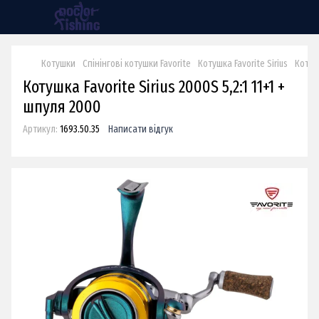
Котушки
Спінінгові котушки Favorite
Котушка Favorite Sirius
Котушк
Котушка Favorite Sirius 2000S 5,2:1 11+1 +
шпуля 2000
Артикул:
1693.50.35
Написати відгук