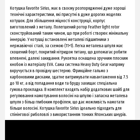
Котушка Favorite Sirius, має в своєму розпорядженні дуже хороші
технічні характеристики, які присутні в дуже дорогих моделях
котушок. Для збільшення міцності конструкції, корпус
виготовлений з металу. Полегшений ротор Feather light rotor
сконструйований таким чином, що при роботі створює мінімальну
іннерцію. У котушці встановлені металеві підшипники з
нержавіючої сталі, за схемою (11+1). Легка металева шпуля має
скошений борт, покритий нітридом титану, що допомагає робити
впевнені, далекі закидання. Рукоятка оснащена зручним плоским
кнобом із матеріалу EVA. Сама система Heavy Duty Gear напряму
вкручується в провідну шестерню. Фрикційне гальмо з
карбоновими дисками, здатне витримувати навантаження від 7.5
до 10 кг, а від попадання води та бруду захищає спеціальна
гумова прокладка. В комплект входять набір додаткових шайб для
регулювання намотування волосіні на шпулю і запасна металева
шпуля з більш глибоким профілем, що дає можливість намотати
більше волосіні. Котушка Favorite Sirius ідеально підходить для
спінінгової риболовлі з використанням тонких Японських шнурів.