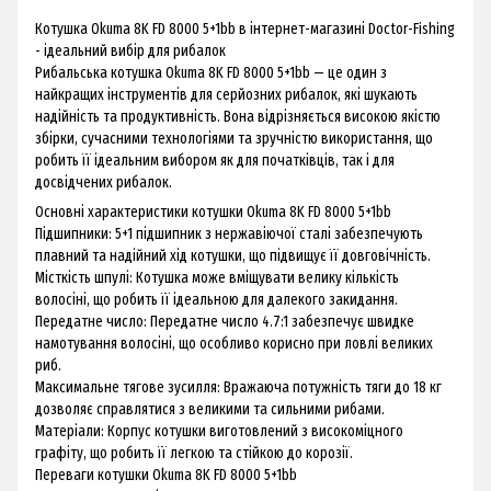
Котушка Okuma 8K FD 8000 5+1bb в інтернет-магазині Doctor-Fishing
- ідеальний вибір для рибалок
Рибальська котушка Okuma 8K FD 8000 5+1bb — це один з
найкращих інструментів для серйозних рибалок, які шукають
надійність та продуктивність. Вона відрізняється високою якістю
збірки, сучасними технологіями та зручністю використання, що
робить її ідеальним вибором як для початківців, так і для
досвідчених рибалок.
Основні характеристики котушки Okuma 8K FD 8000 5+1bb
Підшипники: 5+1 підшипник з нержавіючої сталі забезпечують
плавний та надійний хід котушки, що підвищує її довговічність.
Місткість шпулі: Котушка може вміщувати велику кількість
волосіні, що робить її ідеальною для далекого закидання.
Передатне число: Передатне число 4.7:1 забезпечує швидке
намотування волосіні, що особливо корисно при ловлі великих
риб.
Максимальне тягове зусилля: Вражаюча потужність тяги до 18 кг
дозволяє справлятися з великими та сильними рибами.
Матеріали: Корпус котушки виготовлений з високоміцного
графіту, що робить її легкою та стійкою до корозії.
Переваги котушки Okuma 8K FD 8000 5+1bb