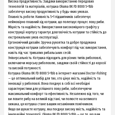
Висока продуктивність: Завдяки використанню передових
технологій та матеріалів, котушка Okuma 8K FD 8000 5+1bb
забезпечує високу продуктивність у будь-яких умовах.
Плавність роботи: Наявність 5+1 підшипників забезпечує
неймовірно плавний хід котушки, що полегшує процес лову риби.
Міцність та надійність: Використання високоміцного графіту у
конструкції корпусу гарантує довговічність котушки та стійкість до
екстремальних умов експлуатації.
Ергономічний дизайн: Зручна рукоятка та добре продумана
конструкція котушки забезпечують комфорт під час використання,
навіть під час тривалих рибальських сесій.
Універсальність: Котушка підходить для різних типів риболовлі,
включаючи морську риболовлю, завдяки своїй стійкості до корозії
та високій потужності.
Котушка Okuma 8K FD 8000 5+1bb в інтернет-магазині Doctor-Fishing
— це оптимальний вибір для тих, хто цінує якість, надійність та
інновації у риболовлі. Вона поєднує в собі всі необхідні
характеристики для успішного лову риби, забезпечуючи
максимальний комфорт та ефективність. Незалежно від того, чи
ви ловите рибу на великій відстані, чи полюєте на великого
хижака, ця котушка стане вашим незамінним помічником.
Якщо ви шукаєте котушку, яка поєднує високу якість, надійність та
інноваційні технології, Okuma 8K FD 8000 5+1bb — це те, що вам