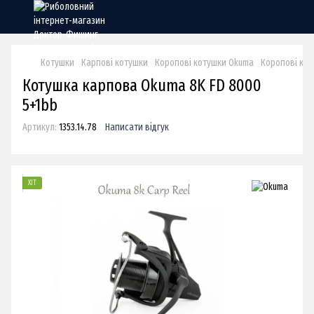
Котушки
Карпові котушки
Коропові котушки Okuma
Коропові ко
Котушка карпова Okuma 8K FD 8000
5+1bb
Артикул:
1353.14.78
Написати відгук
ХІТ