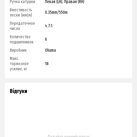
Ручка катушки
Левая (LH), Правая (RH)
Вместивость
0.35mm/550m
лески (мм|м)
Передаточное
4.7:1
число
Количество
6
подшипников
Виробник
Okuma
Макс.
тормозное
18
усилие, кг
Відгуки
Додайте перший відгук