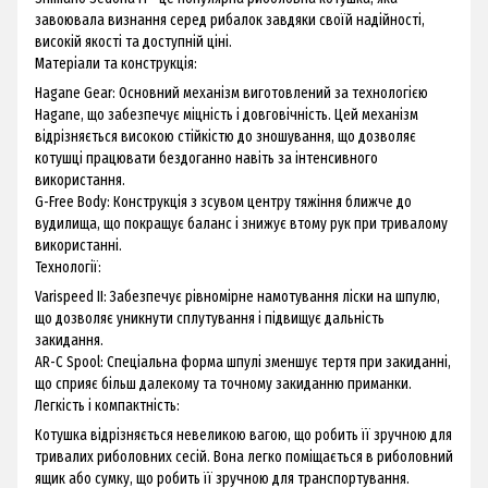
завоювала визнання серед рибалок завдяки своїй надійності,
високій якості та доступній ціні.
Матеріали та конструкція:
Hagane Gear: Основний механізм виготовлений за технологією
Hagane, що забезпечує міцність і довговічність. Цей механізм
відрізняється високою стійкістю до зношування, що дозволяє
котушці працювати бездоганно навіть за інтенсивного
використання.
G-Free Body: Конструкція з зсувом центру тяжіння ближче до
вудилища, що покращує баланс і знижує втому рук при тривалому
використанні.
Технології:
Varispeed II: Забезпечує рівномірне намотування ліски на шпулю,
що дозволяє уникнути сплутування і підвищує дальність
закидання.
AR-C Spool: Спеціальна форма шпулі зменшує тертя при закиданні,
що сприяє більш далекому та точному закиданню приманки.
Легкість і компактність:
Котушка відрізняється невеликою вагою, що робить її зручною для
тривалих риболовних сесій. Вона легко поміщається в риболовний
ящик або сумку, що робить її зручною для транспортування.