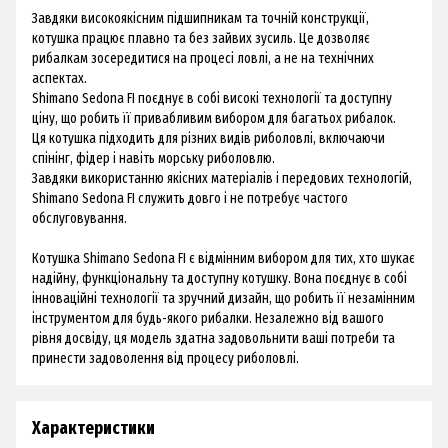
Завдяки високоякісним підшипникам та точній конструкції,
котушка працює плавно та без зайвих зусиль. Це дозволяє
рибалкам зосередитися на процесі ловлі, а не на технічних
аспектах.
Shimano Sedona FI поєднує в собі високі технології та доступну
ціну, що робить її привабливим вибором для багатьох рибалок.
Ця котушка підходить для різних видів риболовлі, включаючи
спінінг, фідер і навіть морську риболовлю.
Завдяки використанню якісних матеріалів і передових технологій,
Shimano Sedona FI служить довго і не потребує частого
обслуговування.
Котушка Shimano Sedona FI є відмінним вибором для тих, хто шукає
надійну, функціональну та доступну котушку. Вона поєднує в собі
інноваційні технології та зручний дизайн, що робить її незамінним
інструментом для будь-якого рибалки. Незалежно від вашого
рівня досвіду, ця модель здатна задовольнити ваші потреби та
принести задоволення від процесу риболовлі.
Характеристики