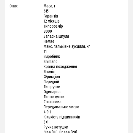
Опис
Маса, г
615
Гарантія
12 місяців
Типорозмір
8000
Запасна шпуля
Немає
Макс. гальмівне зусилля, кг
11
Виробник
Shimano
Країна походження
Японія
Фрикціон
Передній
Тип ручки
Одинарна
Тип котушки
Спінінгова
Передавальне число
4.9:1
Кількість підшипників
3+1
Ручка котушки
Ліва (LH), Права (RH)