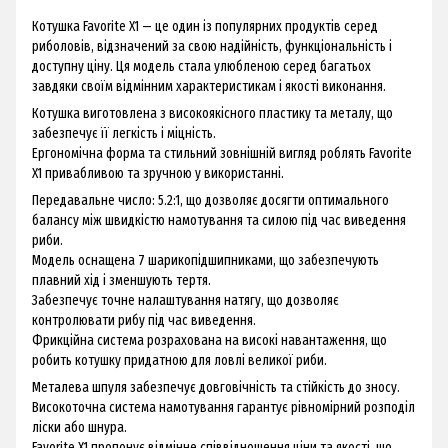
Котушка Favorite X1 — це один із популярних продуктів серед
риболовів, відзначений за свою надійність, функціональність і
доступну ціну. Ця модель стала улюбленою серед багатьох
завдяки своїм відмінним характеристикам і якості виконання.
Котушка виготовлена з високоякісного пластику та металу, що
забезпечує її легкість і міцність.
Ергономічна форма та стильний зовнішній вигляд роблять Favorite
X1 привабливою та зручною у використанні.
Передавальне число: 5.2:1, що дозволяє досягти оптимального
балансу між швидкістю намотування та силою під час виведення
риби.
Модель оснащена 7 шарикопідшипниками, що забезпечують
плавний хід і зменшують тертя.
Забезпечує точне налаштування натягу, що дозволяє
контролювати рибу під час виведення.
Фрикційна система розрахована на високі навантаження, що
робить котушку придатною для ловлі великої риби.
Металева шпуля забезпечує довговічність та стійкість до зносу.
Високоточна система намотування гарантує рівномірний розподіл
ліски або шнура.
Favorite X1 пропонує відмінне співвідношення ціни та якості, що