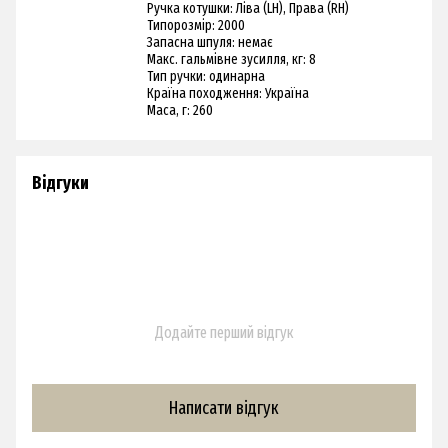
Ручка котушки: Ліва (LH), Права (RH)
Типорозмір: 2000
Запасна шпуля: немає
Макс. гальмівне зусилля, кг: 8
Тип ручки: одинарна
Країна походження: Україна
Маса, г: 260
Відгуки
Додайте перший відгук
Написати відгук