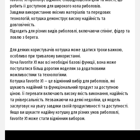
робить її доступною для широкого кола риболовів.
Завдяки використанню якісних матеріалів та передових
технологій, котушка демонструє високу надійність та
довговічність.
Підходить для різних видів риболовлі, включаючи спінінг, фідер та
ловлю з берега.
Для деяких користувачів котушка може здатися трохи важкою,
особливо при тривалому використанні.
Хоча Favorite X1 має всі необхідні базові функції, вона може
поступатися більш дорогим моделям за додатковими
можливостями та технологіями.
Котушка Favorite X1 — це відмінний вибір для риболовів, які
шукають надійний та функціональний продукт за доступною
ціною. Її переваги включають високу якість виконання, надійність
та універсальність. Незважаючи на деякі недоліки, ця модель
заслуговує на увагу завдяки своїй продуктивності та доступності.
Якщо ви шукаєте надійну котушку для різних умов риболовлі,
Favorite X1 може стати відмінним вибором.