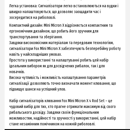
Легка установка: Сигналізатори легко встановлюються на вудки і
швидко налаштовуються, що дозволяє заощадити час і
зосередитися на риболовлі.
Компактний дизайн: Mini Micron X відрізняється компактним та
ергономічним дизайном, що робить його зручним для
транспортування та зберігання.
Завдяки високоякісним матеріалам та передовим технологіям,
сигналізатори Fox Mini Micron X забезпечують безперебійну роботу
навіть у найскладніших умовах.
Простота у використанні та налаштуванні робить цей набір
ідеальним вибором як для досвідчених рибалок, так і для
новачків.
Висока чутливість і можливість налаштування параметрів
сигналізації дозволяють точно визначати момент клювання, що
підвищує шанси на успішний улов.
Набір сигналізаторів клювання Fox Mini Micron X 4 Rod Set – це
чудовий вибір для тих, хто прагне отримати максимум від свого
рибальського досвіду. Завдяки своїм функціональним
можливостям, надійності та зручності у використанні, цей набір
стане незамінним помічником на кожній риболовлі.