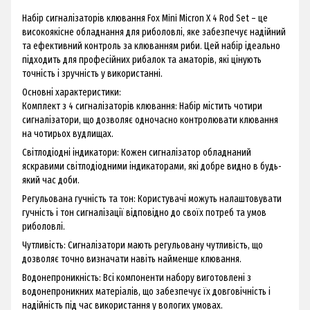
Набір сигналізаторів клювання Fox Mini Micron X 4 Rod Set – це
високоякісне обладнання для риболовлі, яке забезпечує надійний
та ефективний контроль за клюванням риби. Цей набір ідеально
підходить для професійних рибалок та аматорів, які цінують
точність і зручність у використанні.
Основні характеристики:
Комплект з 4 сигналізаторів клювання: Набір містить чотири
сигналізатори, що дозволяє одночасно контролювати клювання
на чотирьох вудлищах.
Світлодіодні індикатори: Кожен сигналізатор обладнаний
яскравими світлодіодними індикаторами, які добре видно в будь-
який час доби.
Регульована гучність та тон: Користувачі можуть налаштовувати
гучність і тон сигналізації відповідно до своїх потреб та умов
риболовлі.
Чутливість: Сигналізатори мають регульовану чутливість, що
дозволяє точно визначати навіть найменше клювання.
Водонепроникність: Всі компоненти набору виготовлені з
водонепроникних матеріалів, що забезпечує їх довговічність і
надійність під час використання у вологих умовах.