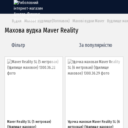
Вудки
Махове вудлище(Поплавок)
Махові вудки Maver
Вудлище мах
Махова вудка Maver Reality
Фільтр
За популярністю
Maver Reality SL (5 метровая)
Удочка маховая Maver Reality SL (6
(Удилище маховое)
метровая) (Удилище маховое)