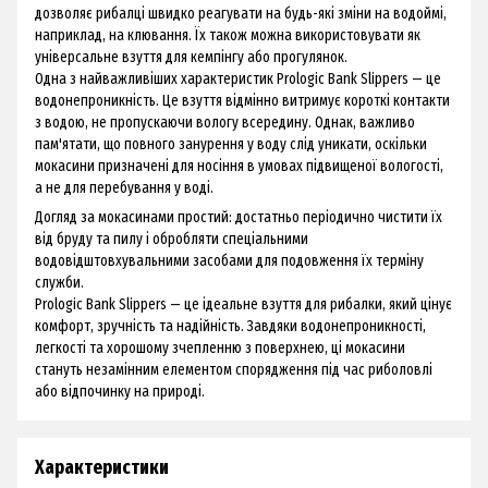
дозволяє рибалці швидко реагувати на будь-які зміни на водоймі,
наприклад, на клювання. Їх також можна використовувати як
універсальне взуття для кемпінгу або прогулянок.
Одна з найважливіших характеристик Prologic Bank Slippers — це
водонепроникність. Це взуття відмінно витримує короткі контакти
з водою, не пропускаючи вологу всередину. Однак, важливо
пам'ятати, що повного занурення у воду слід уникати, оскільки
мокасини призначені для носіння в умовах підвищеної вологості,
а не для перебування у воді.
Догляд за мокасинами простий: достатньо періодично чистити їх
від бруду та пилу і обробляти спеціальними
водовідштовхувальними засобами для подовження їх терміну
служби.
Prologic Bank Slippers — це ідеальне взуття для рибалки, який цінує
комфорт, зручність та надійність. Завдяки водонепроникності,
легкості та хорошому зчепленню з поверхнею, ці мокасини
стануть незамінним елементом спорядження під час риболовлі
або відпочинку на природі.
Характеристики