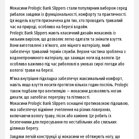
Мокасини Prologic Bank Slippers стали популярним вибором серед
рибалок завдяки їх функціональності, комфорту та практичності.
Ця модель взуття призначена для тих, хто проводить тривалий
час на природі, особливо на березі водойм.
Prologic Bank Slippers мають класичний дизайн мокасинів із
низьким вирізом, що дозволяє легко одягати та знімати взуття.
Вони виготовлені з м’якого, але міцного матеріалу, який
забезпечує тривалий термін служби. Верхня частина зроблена з
водонепроникного матеріалу, що захищає ноги від вологи. Це
особливо важливо під час риболовлі в умовах сирої погоди або
вологої трави на березі.
М’яка внутрішня підкладка забезпечує максимальний комфорт,
навіть якщо взуття носити протягом кількох годин поспіль. Prologic
також подбали про вентиляцію — мокасини дозволяють ногам
дихати, що запобігає перегріву та пітливості.
Мокасини Prologic Bank Slippers оснащені протиковзкою підошвою,
яка забезпечує відмінне зчеплення на різних поверхнях,
включаючи вологу траву, пісок або каміння. Це робить їх
безпечними для пересування по нестабільних або слизьких
ділянках берегу.
Завдяки легкій конструкції ці мокасини не обтяжують ногу, що