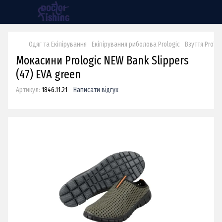
Одяг та Екіпірування
Екіпірування риболова Prologic
Взуття Prolog
Мокасини Prologic NEW Bank Slippers
(47) EVA green
Артикул:
1846.11.21
Написати відгук