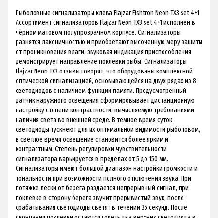
Рыболовные сигнализаторы клёва Flajzar Fishtron Neon TX3 set 4+1
Ассортимент сигнализаторов Flajzar Neon TX3 set 4+1 исполнен в
чёрном матовом полупрозрачном корпусе. Сигнализаторы
разнятся лаконичностью и приобретают высоченную меру защиты
от проникновения влаги, звуковая индикация приспособления
демонстрирует направление поклевки рыбы. Сигнализаторы
Flajzar Neon TX3 отзывы говорят, что оборудованы комплексной
оптической сигнализацией, основывающейся на двух рядах из 8
светодиодов с наличием функции памяти. Предусмотренный
датчик наружного освещения сформировывает дистанционную
настройку степени контрастности, вычисляемую требованиями
наличия света во внешней среде. В темное время суток
светодиоды тускнеют для их оптимальной видимости рыболовом,
в светлое время освещение становится более ярким и
контрастным. Степень регулировки чувствительности
сигнализатора варьируется в пределах от 5 до 150 мм.
Сигнализаторы имеют большой диапазон настройки громкости и
тональности при возможности полного отключения звука. При
потяжке лески от берега раздается непрерывный сигнал, при
поклевке в сторону берега звучит прерывистый звук, после
срабатывания светодиоды светят в течении 35 секунд. После
окончания поклевки остаются гореть два верхних светодиода в