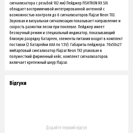
сигнализатора с резьбой 102 мм) Пейджер FISHTRON RX SIX
обладает восприимчивой интегрированной антенной с
возможностью контроля до 6 сигнализаторов Flajzar Neon TX3.
Звуковая и визуальная сигнализация показывает направление и
скорость размотки лески при поклевке. Пейджер имеет
беззвучный режим и специальный индикатор, показывающий
близкую разрядку батареек, элементы питания входят в комплект
поставки (2 батарейки ААА по 1.5V). Габариты пейджера: 70x50x27
ммКарповый сингализатор Flajzar Neon TX3 упакован в
полужесткий фирменный кейс, комплект сигнализаторов
включает крепежный шнур Flajzar.
Відгуки
Додайте перший відгук