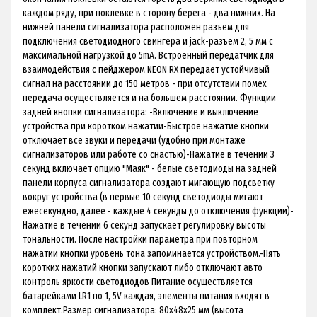
каждом ряду, при поклевке в сторону берега - два нижних. На
нижней панели сигнализатора расположен разъем для
подключения светодиодного свингера и jack-разъем 2, 5 мм c
максимальной нагрузкой до 5mA. Встроенный передатчик для
взаимодействия с пейджером NEON RX передает устойчивый
сигнал на расстоянии до 150 метров - при отсутствии помех
передача осуществляется и на большем расстоянии. Функции
задней кнопки сигнализатора: -Включение и выключение
устройства при коротком нажатии-Быстрое нажатие кнопки
отключает все звуки и передачи (удобно при монтаже
сигнализаторов или работе со снастью)-Нажатие в течении 3
секунд включает опцию "Маяк" - белые светодиоды на задней
панели корпуса сигнализатора создают мигающую подсветку
вокруг устройства (в первые 10 секунд светодиоды мигают
ежесекундно, далее - каждые 4 секунды до отключения функции)-
Нажатие в течении 6 секунд запускает регулировку высоты
тональности. После настройки параметра при повторном
нажатии кнопки уровень тона запоминается устройством.-Пять
коротких нажатий кнопки запускают либо отключают авто
контроль яркости светодиодов Питание осуществляется
батарейками LR1 по 1, 5V каждая, элементы питания входят в
комплект.Размер сигнализатора: 80x48x25 мм (высота