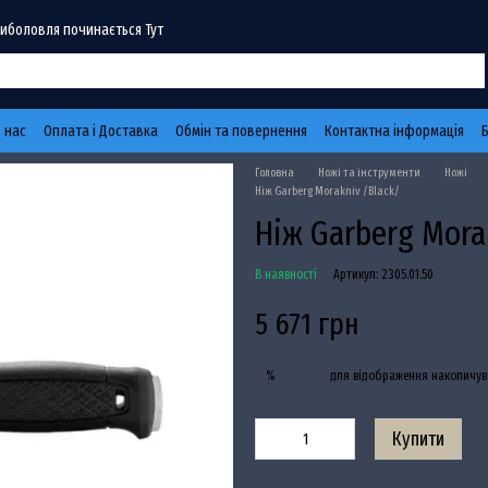
Риболовля починається Тут
 нас
Оплата і Доставка
Обмін та повернення
Контактна інформація
Головна
Ножі та інструменти
Ножі
Ніж Garberg Morakniv /Black/
Ніж Garberg Morak
В наявності
Артикул: 2305.01.50
Написа
5 671 грн
Увійти
для відображення накопичув
%
Купити