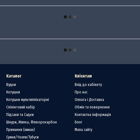
Каталог
Клієнтам
Вудки
Вхід до кабінету
Котушки
Про нас
Котушки мультиплікаторні
Оплата і Доставка
Спінінговий набір
Обмін та повернення
Підсаки та Садки
Контактна інформація
Шнури, Жилка, Флюорокарбон
Блог
Приманки (хижак)
Мапа сайту
Сумки/Чохли/Тубуси