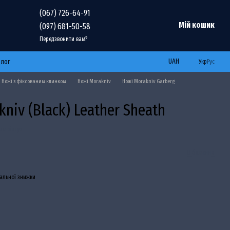
(067) 726-64-91
Мій кошик
(097) 681-50-58
Передзвонити вам?
UAH
Блог
Укр
Рус
Ножі з фіксованим клинком
Ножі Morakniv
Ножі Morakniv Garberg
niv (Black) Leather Sheath
ти відгук
В бажання
альної знижки