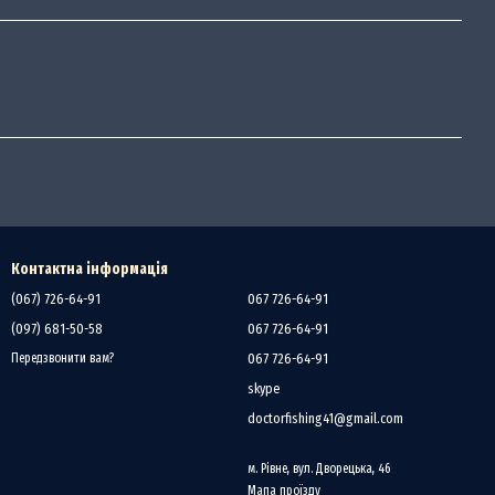
Контактна інформація
(067) 726-64-91
067 726-64-91
(097) 681-50-58
067 726-64-91
067 726-64-91
Передзвонити вам?
skype
doctorfishing41@gmail.com
м. Рівне, вул. Дворецька, 46
Мапа проїзду