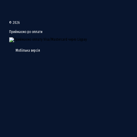
Безпека та контроль
Конструкція без рухомих час
Багатофункціональність
© 2026
Завдяки універсальній формі
інструмент у побуті.
Приймаємо до оплати
Для кого підійде ніж Boker ф
Мисливцям і рибалкам – 
Мобільна версія
Туристам і кемперам – як
Військовим та тактичним
Поціновувачам якісних но
Чому варто купити ніж Boker 
100% оригінальна продук
Великий вибір моделей з
Доступна ціна та офіцій
Швидка доставка по Укр
Купити ніж Boker фіксований 