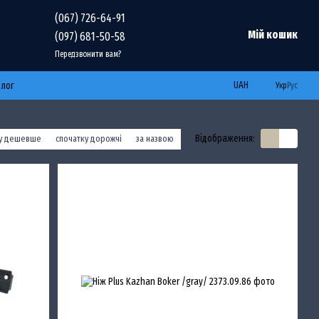
(067) 726-64-91
Мій кошик
(097) 681-50-58
Передзвонити вам?
UAH
Блог
Укр
Рус
Відображення:
ку дешевше
спочатку дорожчі
за назвою