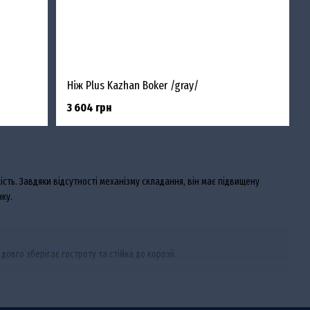
Ніж Plus Kazhan Boker /gray/
3 604 грн
ість. Завдяки відсутності механізму складання, він має підвищену
нку.
довго зберігає гостроту та стійка до корозії.
оловлі, полювання чи кемпінгу.