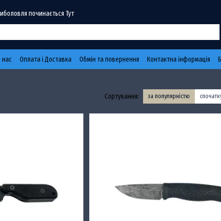
Риболовля починається Тут
 нас
Оплата і Доставка
Обмін та повернення
Контактна інформація
Сортування:
за популярністю
спочат