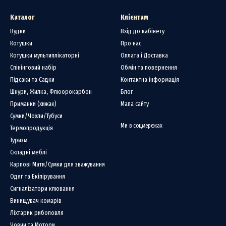
тин гарантує абсолютну стабільність під час роботи – ніж не складається ви
Каталог
Клієнтам
Вудки
Вхід до кабінету
 клинка ніж
Boker
фіксований підходить для туристичних походів, польових ро
Котушки
Про нас
Котушки мультиплікаторні
Оплата і Доставка
іксований?
Спінінговий набір
Обмін та повернення
Підсаки та Садки
Контактна інформація
для розробки здобичі, підготовки наживки чи роботи з мотузками.
Шнури, Жилка, Флюорокарбон
Блог
 незамінний інструмент у походах і таборі.
Приманки (хижак)
Мапа сайту
 користувачам – для виконання спеціалізованих завдань у полі.
Сумки/Чохли/Тубуси
Ми в соцмережах
жів – як надійний та довговічний інструмент у колекції.
Термопродукція
Туризм
фіксований в інтернет-магазині Doctor-Fishing?
Складні меблі
ція від німецького бренду
Boker
Карпові Мати/Сумки для зважування
 різними розмірами клинка та дизайном рукояті
Одяг та Екіпірування
на гарантія
Сигналізатори клювання
Винищувач комарів
аїні
Ліхтарик риболовля
– означає обрати надійність, перевірену десятиліттями.
Човни та Мотори