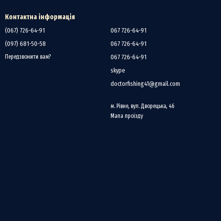
падково, що робить його максимально безпечним.
Контактна інформація
(067) 726-64-91
067 726-64-91
біт, приготування їжі на природі, а також як надійний допоміжний
(097) 681-50-58
067 726-64-91
067 726-64-91
Передзвонити вам?
skype
doctorfishing41@gmail.com
м. Рівне, вул. Дворецька, 46
Мапа проїзду