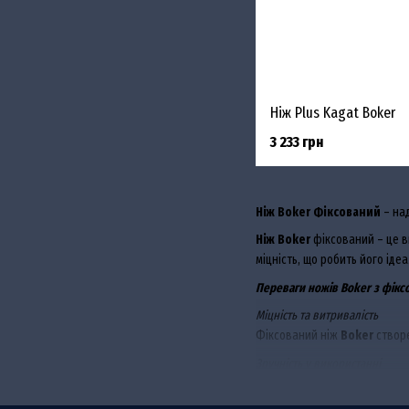
Ніж Plus Kagat Boker
3 233 грн
Ніж Boker Фіксований
– над
Ніж Boker
фіксований – це в
міцність, що робить його іде
Переваги ножів Boker з фік
Міцність та витривалість
Фіксований ніж
Boker
створе
Зручність у використанні
Ергономічна рукоять забезпе