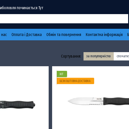
Риболовля починається Тут
 нас
Оплата і Доставка
Обмін та повернення
Контактна інформація
Сортування:
за популярністю
спочат
ХІТ
БЕЗКОШТОВНА ДОСТАВКА