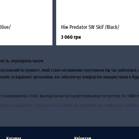
Olive/
Ніж Predator SW Skif /Black/
3 060 грн
ність, перевірена часом.
версальний інструмент, який стане незамінним супутником під час риболовлі,
ріалів та відмінної ергономіки, він забезпечує комфортне використання в буд
 з нержавіючої сталі, яка відзначається довготривалою гостротою та стійкіст
арантує надійність та відсутність люфтів, що важливо при серйозних навант
 з матеріалів, які не ковзають у руці навіть у вологих умовах.
є безпечно транспортувати ніж та завжди мати його під рукою.
Каталог
Клієнтам