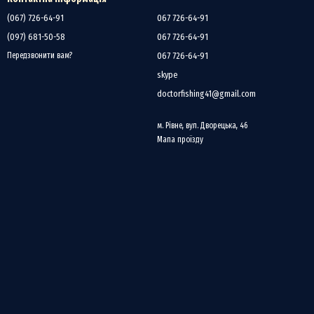
евом чи мотузками.
(067) 726-64-91
067 726-64-91
(097) 681-50-58
067 726-64-91
експлуатації.
067 726-64-91
Передзвонити вам?
skype
doctorfishing41@gmail.com
м. Рівне, вул. Дворецька, 46
Мапа проїзду
а доставкою по всій Україні. Ми пропонуємо широкий вибір моделей, які