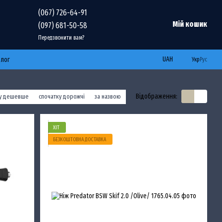
(067) 726-64-91
Мій кошик
(097) 681-50-58
Передзвонити вам?
UAH
Блог
Укр
Рус
Відображення:
ку дешевше
спочатку дорожчі
за назвою
ХІТ
БЕЗКОШТОВНА ДОСТАВКА