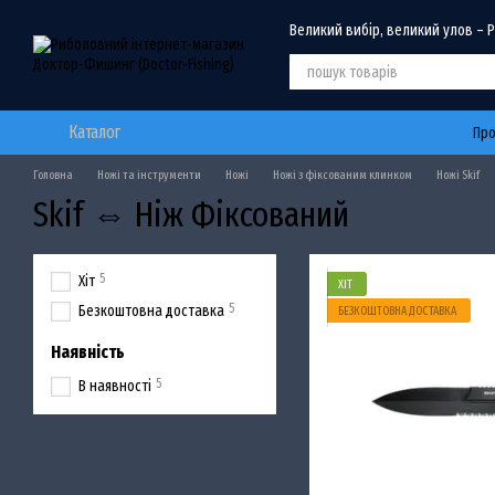
Перейти до основного контенту
Великий вибір, великий улов – 
Каталог
Про
Головна
Ножі та інструменти
Ножі
Ножі з фіксованим клинком
Ножі Skif
Skif ⇔ Ніж Фіксований
5
Хіт
ХІТ
5
Безкоштовна доставка
БЕЗКОШТОВНА ДОСТАВКА
Наявність
5
В наявності