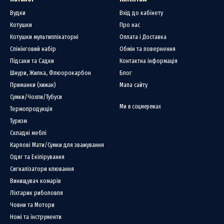
дходить для різних завдань: від приготування їжі на природі до роботи з дер
Вудки
Вхід до кабінету
ється в спорядженні, не займаючи багато місця.
Котушки
Про нас
дяки якісним матеріалам ніж зберігає свої властивості навіть після активної 
Котушки мультиплікаторні
Оплата і Доставка
Спінінговий набір
Обмін та повернення
іввідношення вартості та якості.
Підсаки та Садки
Контактна інформація
Шнури, Жилка, Флюорокарбон
Блог
обробки риби та підготовки снастей.
Приманки (хижак)
Мапа сайту
Сумки/Чохли/Тубуси
 допоміжний інструмент у польових умовах.
Ми в соцмережах
Термопродукція
 – для побутових завдань у поході.
Туризм
починку – як універсальний ніж на всі випадки життя.
Складні меблі
Doctor-Fishing, Ви можете купити ніж фіксований
Skif
з офіційною гарантією т
Карпові Мати/Сумки для зважування
жиною леза та типом рукояті.
Одяг та Екіпірування
Сигналізатори клювання
єте:
Винищувач комарів
укцію
Skif
;
Ліхтарик риболовля
 та всій Україні;
Човни та Мотори
ю щодо вибору ножа;
Ножі та інструменти