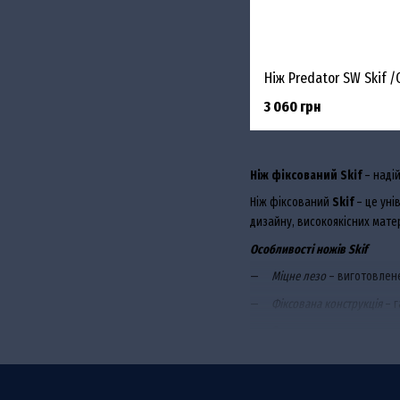
Ніж Predator SW Skif /
3 060 грн
Ніж фіксований Skif
– надій
Ніж фіксований
Skif
– це уні
дизайну, високоякісних мате
Особливості ножів Skif
Міцне лезо
– виготовлене
Фіксована конструкція
– г
Зручна рукоять
– створена
Надійний чохол
– дозволя
Переваги використання