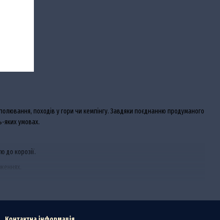
 полювання, походів у гори чи кемпінгу. Завдяки поєднанню продуманого
ь-яких умовах.
ю до корозії.
аженнях.
Контактна інформація