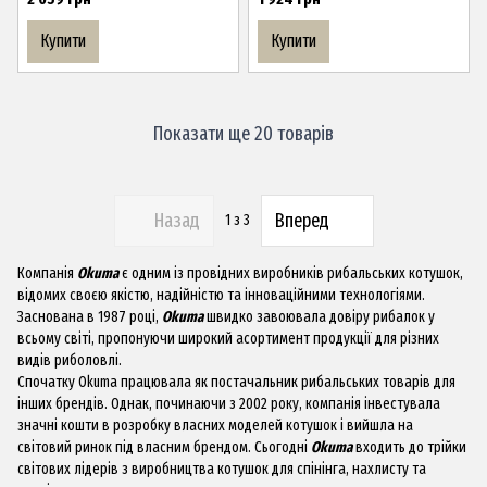
Купити
Купити
Показати ще 20 товарів
Назад
Вперед
1
з 3
Компанія
Okuma
є одним із провідних виробників рибальських котушок,
відомих своєю якістю, надійністю та інноваційними технологіями.
Заснована в 1987 році,
Okuma
швидко завоювала довіру рибалок у
всьому світі, пропонуючи широкий асортимент продукції для різних
видів риболовлі.
Спочатку Okuma працювала як постачальник рибальських товарів для
інших брендів. Однак, починаючи з 2002 року, компанія інвестувала
значні кошти в розробку власних моделей котушок і вийшла на
світовий ринок під власним брендом. Сьогодні
Okuma
входить до трійки
світових лідерів з виробництва котушок для спінінга, нахлисту та