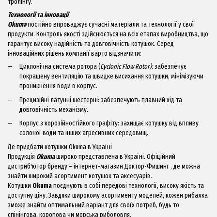
тролінгу.
Технології та інновації
Okuma
постійно впроваджує сучасні матеріали та технології у свої
продукти. Контроль якості здійснюється на всіх етапах виробництва, що
гарантує високу надійність та довговічність котушок. Серед
інноваційних рішень компанії варто відзначити:
Циклонічна система ротора (
Cyclonic Flow Rotor)
: забезпечує
покращену вентиляцію та швидке висихання котушки, мінімізуючи
проникнення води в корпус.
Прецизійні латунні шестерні: забезпечують плавний хід та
довговічність механізму.
Корпус з корозійностійкого графіту: захищає котушку від впливу
солоної води та інших агресивних середовищ.
Де придбати котушки Okuma в Україні
Продукція
Okuma
широко представлена в Україні. Офіційний
дистриб'ютор бренду – інтернет-магазин
Доктор-Фишинг
, де можна
знайти широкий асортимент котушок та аксесуарів.
Котушки
Okuma
поєднують в собі передові технології, високу якість та
доступну ціну. Завдяки широкому асортименту моделей, кожен рибалка
зможе знайти оптимальний варіант для своїх потреб, будь то
спінінгова, коропова чи морська риболовля.