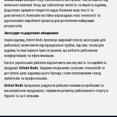
японської компанії Toray, що забезпечує легкість та міцність вудлищ.
Додаткове армуюче покриття надає бланкам жорсткості та
довговічності. Компанія постійно впроваджує нові технології та
вдосконалює виробничі процеси для досягнення найкращих
результатів.
Аксесуари та додаткове обладнання
Окрім вудлищ, Orient Rods пропонує широкий спектр аксесуарів для
риболовлі, включаючи підгодовувальні трубки, підсаки, чохли для
вудлищ та інші корисні пристосування, що роблять риболовлю
комфортнішою та ефективнішою.
Багато українських рибалок відзначають високу якість та надійність
продукції
Orient Rods
. Завдяки поєднанню сучасних технологій та
доступної ціни, вудлища цього бренду стали популярними серед
любителів та професіоналів.
Orient Rods
продовжує радувати рибалок новими розробками та
високоякісною продукцією, сприяючи розвитку риболовного спорту в
Україні та за її межами.