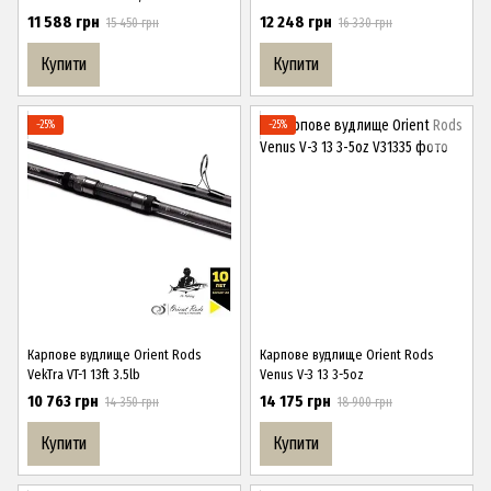
11 588 грн
12 248 грн
15 450 грн
16 330 грн
Купити
Купити
−25%
−25%
Карпове вудлище Orient Rods
Карпове вудлище Orient Rods
VekTra VT-1 13ft 3.5lb
Venus V-3 13 3-5oz
10 763 грн
14 175 грн
14 350 грн
18 900 грн
Купити
Купити