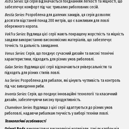
Astra Series
: Ця серія відзначається поєднанням легкості та міцності, що
забезпечує комфорт під час тривалих риболовних сесій.
Bestia Series
: Розроблена для далеких закидів, ця серія дозволяє
досягати відстаней понад 200 метрів, що є важливим для ловлі
обережного коропа.
VekTra Series
: Вудлища цієї серії мають покращену жорсткість та міцність
завдяки використанню високоякісних матеріалів, що забезпечує
точність та дальність закидання.
Venus Series
: Серія, що поєднує сучасний дизайн та високі технічні
характеристики, підходить для різних умов риболовлі.
Galax Series
: Вудлища цієї серії відзначаються універсальністю та
підходять для різних стилів ловлі.
Iva Series
: Розроблена для рибалок, які цінують чутливість та контроль
під час виведення риби.
Inventa Series
: Серія, що поєднує інноваційні технології та класичний
дизайн, забезпечуючи високу продуктивність.
Chameleon Series
: Вудлища з цієї серії адаптуються до різних умов
риболовлі, надаючи рибалкам гнучкість у виборі техніки ловлі.
Технологічні особливості
Orient Rods
використовує високоякісні матеріали, такі як карбон від