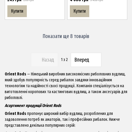
286 грн
5 450 грн
Купити
Купити
Показати ще 8 товарів
Назад
Вперед
1
з 2
Orient Rods
— Німецький виробник високоякісних риболовних вудлищ,
який здобув популярність серед рибалок завдяки інноваційним
технологіям та надійності своєї продукції. Компанія спеціалізується на
виготовленні коропових та кастингових вудлищ, а також аксесуарів для
риболовлі.
Асортимент продукції Orient Rods
Orient Rods
пропонує широкий вибір вудлищ, розроблених для
задоволення потреб як аматорів, так і професійних рибалок. Нижче
представлено декілька популярних серій: