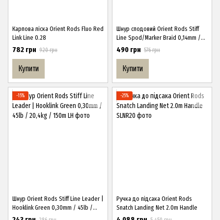
Карпова ліска Orient Rods Fluo Red
Шнур сподовий Orient Rods Stiff
Link Line 0.28
Line Spod/Marker Braid 0,14mm /
15lb / 300m
782 грн
490 грн
920 грн
576 грн
Купити
Купити
−15%
−25%
Шнур Orient Rods Stiff Line Leader |
Ручка до підсака Orient Rods
Hooklink Green 0,30mm / 45lb /
Snatch Landing Net 2.0m Handle
20,4kg / 150m
243 грн
4 088 грн