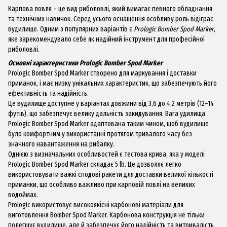
Карпова ловля – це вид риболовлі, який вимагає певного обладнання
та технічних навичок. Серед усього оснащення особливу роль відіграє
вудилище. Одним з популярних варіантів є
Prologic Bomber Spod Marker
,
яке зарекомендувало себе як надійний інструмент для професійної
риболовлі.
Основні характеристики Prologic Bomber Spod Marker
Prologic Bomber Spod Marker створено для маркування і доставки
приманок, і має низку унікальних характеристик, що забезпечують його
ефективність та надійність.
Це вудилище доступне у варіантах довжини від 3,6 до 4,2 метрів (12–14
футів), що забезпечує велику дальність закидування. Вага удилища
Prologic Bomber Spod Marker адаптована таким чином, щоб вудилище
було комфортним у використанні протягом тривалого часу без
значного навантаження на рибалку.
Однією з визначальних особливостей є тестова крива, яка у моделі
Prologic Bomber Spod Marker складає 5 lb. Це дозволяє легко
використовувати важкі сподові ракети для доставки великої кількості
приманки, що особливо важливо при карповій ловлі на великих
водоймах.
Prologic використовує високоякісні карбонові матеріали для
виготовлення Bomber Spod Marker. Карбонова конструкція не тільки
полегшує вудилище, але й забезпечує його надійність та витривалість