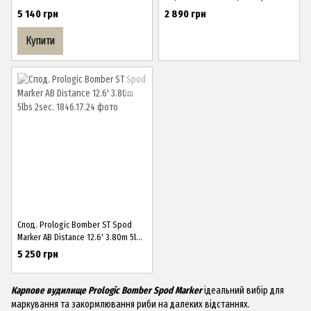
12'/3.60m/5lbs/2sec
50mm/ ()
5 140 грн
2 890 грн
Купити
Спод. Prologic Bomber ST Spod
Marker AB Distance 12.6' 3.80m 5lbs
2sec.
5 250 грн
Карпове вудилище Prologic Bomber Spod Marker
ідеальний вибір для
маркування та закормлювання риби на далеких відстаннях.