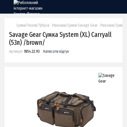
Сумки/Чохли/Тубуси
Рюкзаки/Сумки Savage Gear
Рюкзаки/Сумки 
Savage Gear Сумка System (XL) Carryall
(53л) /brown/
Артикул:
1854.22.93
Написати відгук