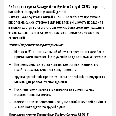
Риболовна сумка Savage Gear System Carryall XL 53
– простір,
надійність та зручність у кожній деталі.
Savage Gear System Carryall XL 53​​​​​​​
– це містка та продумана
риболовна сумка, створена для рибалок, які цінують порядок та
швидкий доступ до свого спорядження. Вона ідеально підходить
як для виїздів на кілька годин, так і для тривалих риболовних
експедицій.
Основні переваги та характеристики:
Місткість 53 л – оптимальний об’єм для зберігання коробок з
приманками, котушок, інструментів та додаткових аксесуарів.
Високоякісний матеріал – міцна, водостійка тканина, що
надійно захищає вміст від дощу та вологи.
Зручна організація простору – кілька зовнішніх та внутрішніх
кишень для розподілу спорядження.
Посилене дно – захист від стирання та вологи під час
встановлення на землю.
Комфорт при перенесенні – регульований плечовий ремінь з
м’якою накладкою та зручні ручки.
Чому варто купити Savage Gear System Carryall
XL 53​​​​​​​
?